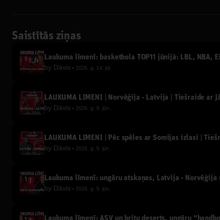
Saistītās ziņas
Laukuma līmenī: basketbola TOP11 jūnijā: LBL, NBA, Eir
by
Dāvis
2026. g. 14. jūl.
LAUKUMA LĪMENĪ | Norvēģija - Latvija | Tiešraide ar 
by
Dāvis
2026. g. 9. jūn.
LAUKUMA LĪMENĪ | Pēc spēles ar Somijas izlasi | Tieš
by
Dāvis
2026. g. 9. jūn.
Laukuma līmenī: ungāru atskaņas, Latvija - Norvēģija u
by
Dāvis
2026. g. 9. jūn.
Laukuma līmenī: ASV un britu deserts, ungāru "handb