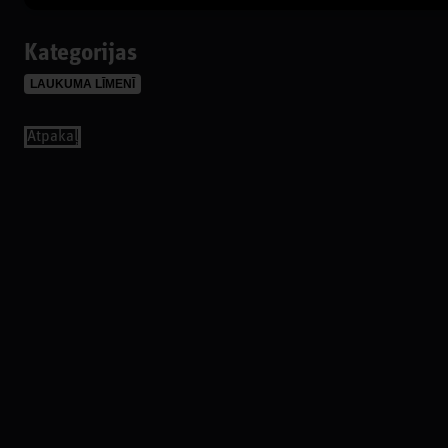
Kategorijas
LAUKUMA LĪMENĪ
Аtpakaļ