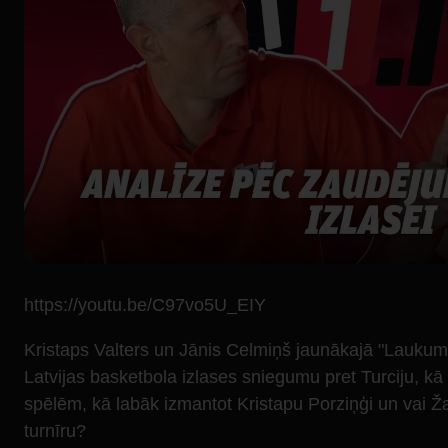
https://youtu.be/C97vo5U_EIY
Kristaps Valters un Jānis Celmiņš jaunākajā "Laukum
Latvijas basketbola izlases sniegumu pret Turciju, 
spēlēm, kā labāk izmantot Kristapu Porziņģi un vai Ž
turnīru?