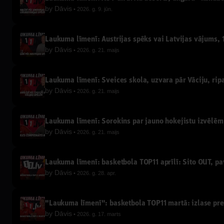
by
Dāvis
2026. g. 9. jūn.
Laukuma līmenī: Austrijas spēks vai Latvijas vājums, 1
by
Dāvis
2026. g. 21. maijs
Laukuma līmenī: Šveices skola, uzvara pār Vāciju, ripa
by
Dāvis
2026. g. 21. maijs
Laukuma līmenī: Sorokins par jauno hokejistu izvēlēm,
by
Dāvis
2026. g. 21. maijs
Laukuma līmenī: basketbola TOP11 aprīlī: Sito OUT, p
by
Dāvis
2026. g. 28. apr.
"Laukuma līmenī": basketbola TOP11 martā: izlase pret
by
Dāvis
2026. g. 17. marts