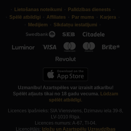
Lietošanas noteikumi
Palīdzības dienests
Spēlē atbildīgi
Affiliates
Par mums
Karjera
Medijiem
Sīkdatņu iestatījumi
Uzmanību! Azartspēles var izraisīt atkarību!
Spēlēt atļauts tikai no 18 gadu vecuma.
Lūdzam
spēlēt atbildīgi.
Licences īpašnieks: SIA Viensviens, Dzirnavu iela 39-8,
LV-1010 Rīga.
Licences numurs: A-67, TI-04.
Licencētājs:
Izložu un Azartspēļu Uzraudzības