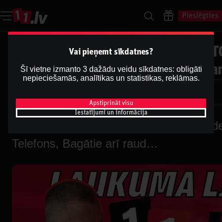
Pieslēgties
"Laukuma līmenī": basketbola T
Vai pieņemt sīkdatnes?
Žagara zirgi, Telefons, Bagātie 
Šī vietne izmanto 3 dažādu veidu sīkdatnes: obligāti
nepieciešamās, analītikas un statistikas, reklāmas.
Dāvis
2026. g. 5. janv.
Dāvis
Atjaunināts
2026. g. 13. maijs
Apstiprināt visu
Iestatījumi un informācija
"Laukuma līmenī": basketbola TOP11 de
Telefons, Bagātie arī raud…