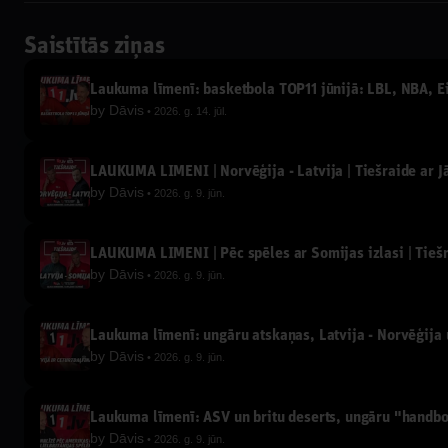
Saistītās ziņas
Laukuma līmenī: basketbola TOP11 jūnijā: LBL, NBA, Eir
by
Dāvis
2026. g. 14. jūl.
LAUKUMA LĪMENĪ | Norvēģija - Latvija | Tiešraide ar 
by
Dāvis
2026. g. 9. jūn.
LAUKUMA LĪMENĪ | Pēc spēles ar Somijas izlasi | Tieš
by
Dāvis
2026. g. 9. jūn.
Laukuma līmenī: ungāru atskaņas, Latvija - Norvēģija u
by
Dāvis
2026. g. 9. jūn.
Laukuma līmenī: ASV un britu deserts, ungāru "handb
by
Dāvis
2026. g. 9. jūn.