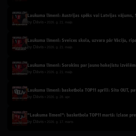
Laukuma līmenī: Austrijas spēks vai Latvijas vājums, 1
by
Dāvis
2026. g. 21. maijs
Laukuma līmenī: Šveices skola, uzvara pār Vāciju, ripa
by
Dāvis
2026. g. 21. maijs
Laukuma līmenī: Sorokins par jauno hokejistu izvēlēm,
by
Dāvis
2026. g. 21. maijs
Laukuma līmenī: basketbola TOP11 aprīlī: Sito OUT, p
by
Dāvis
2026. g. 28. apr.
"Laukuma līmenī": basketbola TOP11 martā: izlase pret
by
Dāvis
2026. g. 17. marts