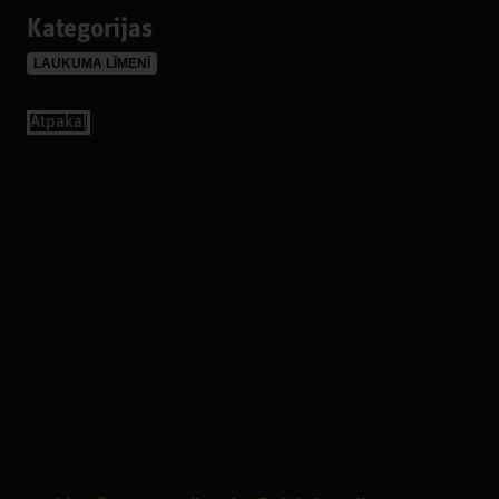
Kategorijas
LAUKUMA LĪMENĪ
Аtpakaļ