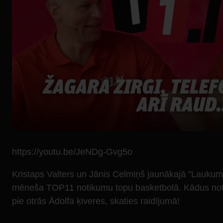
https://youtu.be/JeNDg-Gvg5o
Kristaps Valters un Jānis Celmiņš jaunākajā "Laukuma
mēneša TOP11 notikumu topu basketbolā. Kādus notik
pie otrās Ādolfa ķiveres, skaties raidījumā!