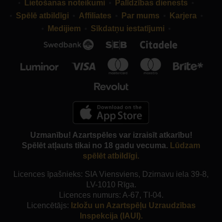
Lietošanas noteikumi
Palīdzības dienests
Spēlē atbildīgi
Affiliates
Par mums
Karjera
Medijiem
Sīkdatņu iestatījumi
Uzmanību! Azartspēles var izraisīt atkarību!
Spēlēt atļauts tikai no 18 gadu vecuma.
Lūdzam
spēlēt atbildīgi.
Licences īpašnieks: SIA Viensviens, Dzirnavu iela 39-8,
LV-1010 Rīga.
Licences numurs: A-67, TI-04.
Licencētājs:
Izložu un Azartspēļu Uzraudzības
Inspekcija (IAUI).