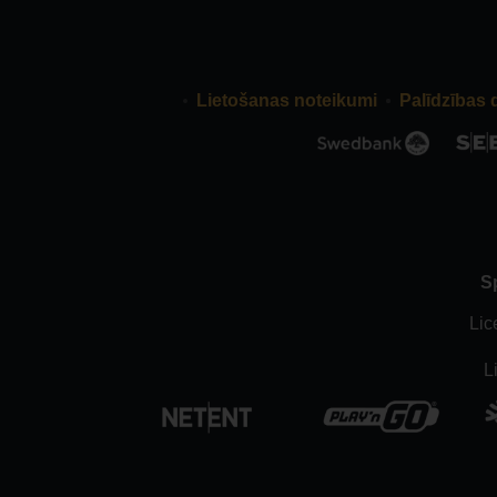
Lietošanas noteikumi
Palīdzības 
S
Lic
L