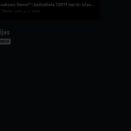
"Laukuma līmenī": basketbola TOP11 martā: izlase pret poļiem, Ādolfa pulveris, Karalis Rodions
y
Dāvis
2026. g. 17. marts
ijas
ĪMENĪ