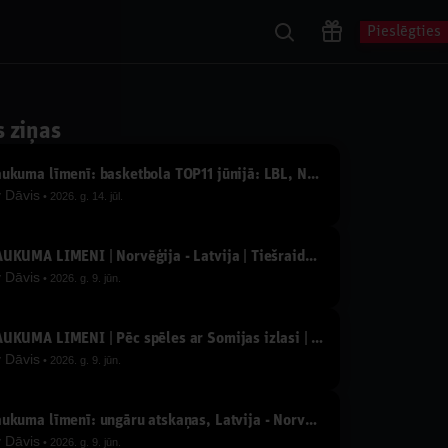
Pieslēgties
s ziņas
Laukuma līmenī: basketbola TOP11 jūnijā: LBL, NBA, Eirolīga, izlase un 3x3 zelta puisēni
y
Dāvis
2026. g. 14. jūl.
LAUKUMA LĪMENĪ | Norvēģija - Latvija | Tiešraide ar Jāni Celmiņu un Oļegu Sorokinu
y
Dāvis
2026. g. 9. jūn.
LAUKUMA LĪMENĪ | Pēc spēles ar Somijas izlasi | Tiešraide ar Jāni Celmiņu un Oļegu Sorokinu
y
Dāvis
2026. g. 9. jūn.
Laukuma līmenī: ungāru atskaņas, Latvija - Norvēģija un citu 1/4 finālu prognozes
y
Dāvis
2026. g. 9. jūn.