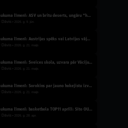
Laukuma līmenī: ASV un britu deserts, ungāru "handbols" un "ūdenspolo"
y
Dāvis
2026. g. 9. jūn.
Laukuma līmenī: Austrijas spēks vai Latvijas vājums, 1-3-1, turnīra tabula un prognozes
y
Dāvis
2026. g. 21. maijs
Laukuma līmenī: Šveices skola, uzvara pār Vāciju, ripa neslīd, kurš iemetīs pret Austriju?
y
Dāvis
2026. g. 21. maijs
Laukuma līmenī: Sorokins par jauno hokejistu izvēlēm, U18 sasniegumu un lielo izlasi
y
Dāvis
2026. g. 21. maijs
Laukuma līmenī: basketbola TOP11 aprīlī: Sito OUT, pavasaris NBA, LBL un Eirolīgā, SMS Jaunupam
y
Dāvis
2026. g. 28. apr.