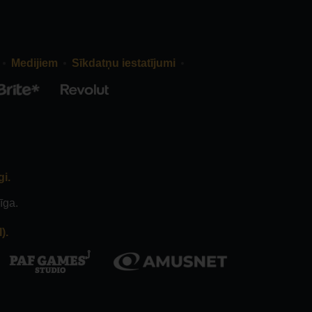
Medijiem
Sīkdatņu iestatījumi
gi.
īga.
).