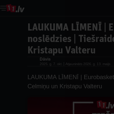
LAUKUMA LĪMENĪ | E
noslēdzies | Tiešraid
Kristapu Valteru
Dāvis
Dāvis
|
2025. g. 7. okt.
Atjaunināts
2026. g. 13. maijs
LAUKUMA LĪMENĪ | Eurobasket no
Celmiņu un Kristapu Valteru