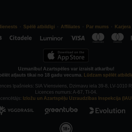
dienests
Spēlē atbildīgi
Affiliates
Par mums
Karjera
Uzmanību! Azartspēles var izraisīt atkarību!
pēlēt atļauts tikai no 18 gadu vecuma.
Lūdzam spēlēt atbildī
ences īpašnieks: SIA Viensviens, Dzirnavu iela 39-8, LV-1010 R
Licences numurs: A-67, TI-04.
icencētājs:
Izložu un Azartspēļu Uzraudzības Inspekcija (IAUI