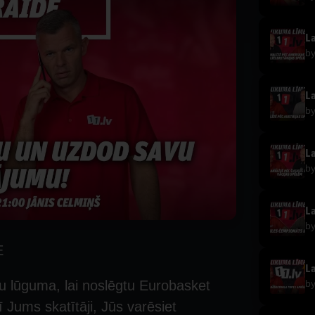
b
b
b
b
E
b
u lūguma, lai noslēgtu Eurobasket
ī Jums skatītāji, Jūs varēsiet