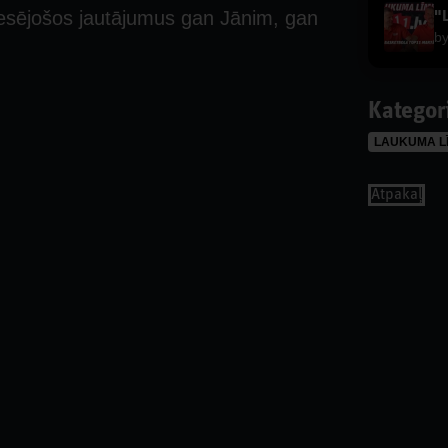
eresējošos jautājumus gan Jānim, gan
b
Kategor
LAUKUMA L
Аtpakaļ