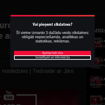
urobasket
Vai pieņemt sīkdatnes?
Saistītā
Šī vietne izmanto 3 dažādu veidu sīkdatnes:
e ar Jāni Celmiņu un
obligāti nepieciešamās, analītikas un
statistikas, reklāmas.
b
Apstiprināt visu
Dalīties
Iestatījumi un informācija
b
slēdzies | Tiešraide ar Jāni
b
b