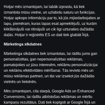
Kategorijas
Hotjar mēs izmantojam, lai labāk izprastu, kā tiek
INTERVIJAS
izmantota mūsu vietne, un uzlabotu saturu un funkcijas.
Hotjar apkopo informāciju par to, kā jūs mijiedarbojaties ar
Аtpakaļ
lapu, piemēram, kuras lapas esat apmeklējuši, uz kurām
klikšķinājuši vai ritinājuši un cik ilgi uzturaties dažādās
daļās. Hotjar ir reģistrēts ES un dati tiek glabāti Īrijā.
Mārketinga sīkdatnes
Mārketinga sīkdatnes tiek izmantotas, lai rādītu jums gan
personalizētas, gan nepersonalizētas reklāmas,
pamatojoties uz jūsu interesēm, reklāmu personalizācijai
un reklāmu efektivitātes mērīšanai. Tās ievieto mēs un
mūsu reklāmas partneri, un tās var izsekot jūs dažādās
vietnēs un lietotnēs.
Mēs izmantojam, cita starpā, Google Ads un Enhanced
Conversions, lai rādītu atbilstošas reklāmas un mērītu
kampaņu rezultātus. Dati tiek kopīgoti ar Google Īrijā un
Lietošanas noteikumi
Palīdzības dienests