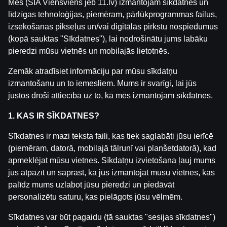
Mēs (SIA Viensviens jeb 11.lv) izmantojam sīkdatnes un
līdzīgas tehnoloģijas, piemēram, pārlūkprogrammas failus,
izsekošanas pikseļus un/vai digitālās pirkstu nospiedumus
(kopā sauktas "Sīkdatnes"), lai nodrošinātu jums labāku
pieredzi mūsu vietnēs un mobilajās lietotnēs.
Zemāk atradīsiet informāciju par mūsu sīkdatņu
izmantošanu un to iemesliem. Mums ir svarīgi, lai jūs
justos droši attiecībā uz to, kā mēs izmantojam sīkdatnes.
Sporta Režīms | Krišjānis Caune kopā ar Raimondu
1. KAS IR SĪKDATNES?
Strokšu | WRC rallijs
Sīkdatnes ir mazi teksta faili, kas tiek saglabāti jūsu ierīcē
Krišjānis Caune kopā ar Raimondu Strokšu aprunās
(piemēram, datorā, mobilajā tālrunī vai planšetdatorā), kad
līdz šim aizvadītās dienas Dakaras Rallijā. Pieskarsi
apmeklējat mūsu vietnes. Sīkdatņu izvietošana ļauj mums
nākamā gada WRC sezonai. Kā arī Raimonds atklās
jūs atpazīt un saprast, kā jūs izmantojat mūsu vietnes, kas
WRC un citu lielu pasākumu organizēšanas aizkulise
palīdz mums uzlabot jūsu pieredzi un piedāvāt
personalizētu saturu, kas pielāgots jūsu vēlmēm.
un mērķus uz kuriem tiecās!
Sīkdatnes var būt pagaidu (tā sauktas "sesijas sīkdatnes")