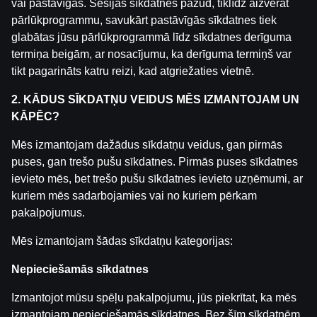
vai pastāvīgas. Sesijas sīkdatnes pazūd, tiklīdz aizverat
pārlūkprogrammu, savukārt pastāvīgās sīkdatnes tiek
Saistītās ziņas
glabātas jūsu pārlūkprogrammā līdz sīkdatnes derīguma
termiņa beigām, ar nosacījumu, ka derīguma termiņš var
WRC Igaunijas Rallija otrā diena | Intervijas
by
Dāvis
tikt pagarināts katru reizi, kad atgriežaties vietnē.
2026. g. 23. jūl.
2. KĀDUS SĪKDATŅU VEIDUS MĒS IZMANTOJAM UN
WRC Igaunijas Rallija pirmā diena | Intervijas
KĀPĒC?
by
Dāvis
2026. g. 23. jūl.
Mēs izmantojam dažādus sīkdatņu veidus, gan pirmās
puses, gan trešo pušu sīkdatnes. Pirmās puses sīkdatnes
Ģenerālis ar Jurģi Kalnu | Pasaules Kauss 2026 Play-of
ievieto mēs, bet trešo pušu sīkdatnes ievieto uzņēmumi, ar
by
Dāvis
2026. g. 14. jūl.
kuriem mēs sadarbojamies vai no kuriem pērkam
pakalpojumus.
Maksims Širokovs ar Ģenerāli | Hokeja Nagla
Mēs izmantojam šādas sīkdatņu kategorijas:
by
Dāvis
2026. g. 14. jūl.
Nepieciešamās sīkdatnes
Ģenerālis ar Žani Peineru | Basketbola Apskats
Izmantojot mūsu spēļu pakalpojumu, jūs piekrītat, ka mēs
by
Dāvis
2026. g. 14. jūl.
izmantojam nepieciešamās sīkdatnes. Bez šīm sīkdatnēm