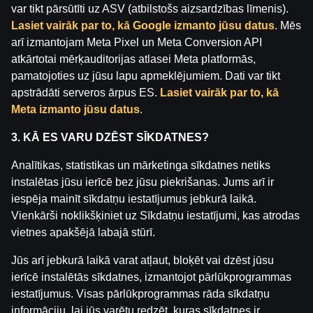
var tikt pārsūtīti uz ASV (atbilstošs aizsardzības līmenis).
Spēlē atbildīgi
Affiliates
Par mums
Karjera
Lasiet vairāk par to, kā Google izmanto jūsu datus
. Mēs
Medijiem
Sīkdatņu iestatījumi
arī izmantojam Meta Pixel un Meta Conversion API
atkārtotai mērķauditorijas atlasei Meta platformās,
pamatojoties uz jūsu lapu apmeklējumiem. Dati var tikt
apstrādāti serveros ārpus ES.
Lasiet vairāk par to, kā
Meta izmanto jūsu datus
.
3. KĀ ES VARU DZĒST SĪKDATNES?
Analītikas, statistikas un mārketinga sīkdatnes netiks
instalētas jūsu ierīcē bez jūsu piekrišanas. Jums arī ir
Uzmanību! Azartspēles var izraisīt atkarību!
Spēlēt atļauts tikai no 18 gadu vecuma.
Lūdzam
iespēja mainīt sīkdatņu iestatījumus jebkurā laikā.
spēlēt atbildīgi.
Vienkārši noklikšķiniet uz Sīkdatņu iestatījumi, kas atrodas
vietnes apakšējā labajā stūrī.
Licences īpašnieks: SIA Viensviens, Dzirnavu iela 39-8,
LV-1010 Rīga.
Jūs arī jebkurā laikā varat atļaut, bloķēt vai dzēst jūsu
Licences numurs: A-67, TI-04.
ierīcē instalētās sīkdatnes, izmantojot pārlūkprogrammas
Licencētājs:
Izložu un Azartspēļu Uzraudzības
iestatījumus. Visas pārlūkprogrammas rāda sīkdatņu
Inspekcija (IAUI).
informāciju, lai jūs varētu redzēt, kuras sīkdatnes ir