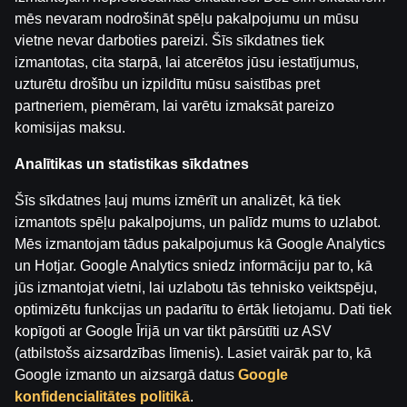
mēs nevaram nodrošināt spēļu pakalpojumu un mūsu
Jāņa Nagla | Jānis Gailītis kopā ar Ģenerāli
vietne nevar darboties pareizi. Šīs sīkdatnes tiek
by
Dāvis
2026. g. 14. jūl.
izmantotas, cita starpā, lai atcerētos jūsu iestatījumus,
uzturētu drošību un izpildītu mūsu saistības pret
partneriem, piemēram, lai varētu izmaksāt pareizo
Ģenerālis ar Jurģi Kalnu | Pasaules Kauss futbolā 202
komisijas maksu.
by
Dāvis
2026. g. 17. jūn.
Analītikas un statistikas sīkdatnes
Ģenerālis ar Žani Peineru | Latvijas Basketbola Apskat
Šīs sīkdatnes ļauj mums izmērīt un analizēt, kā tiek
by
Dāvis
2026. g. 17. jūn.
izmantots spēļu pakalpojums, un palīdz mums to uzlabot.
Mēs izmantojam tādus pakalpojumus kā Google Analytics
Ekspresintervija | Lauris Dārziņš pirms ceturtdaļfināla
un Hotjar. Google Analytics sniedz informāciju par to, kā
by
Dāvis
2026. g. 17. jūn.
jūs izmantojat vietni, lai uzlabotu tās tehnisko veiktspēju,
optimizētu funkcijas un padarītu to ērtāk lietojamu. Dati tiek
kopīgoti ar Google Īrijā un var tikt pārsūtīti uz ASV
Boksa Nagla | Sandis Kleins un Valdis Valters
(atbilstošs aizsardzības līmenis). Lasiet vairāk par to, kā
by
Dāvis
2026. g. 9. jūn.
Google izmanto un aizsargā datus
Google
konfidencialitātes politikā
.