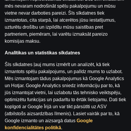
mēs nevaram nodrošināt spēļu pakalpojumu un mūsu
vietne nevar darboties pareizi. Šīs sīkdatnes tiek
Kategorijas
izmantotas, cita starpā, lai atcerētos jūsu iestatījumus,
WATCHING PARTY
uzturētu drošību un izpildītu mūsu saistības pret
partneriem, piemēram, lai varētu izmaksāt pareizo
Аtpakaļ
komisijas maksu.
Analītikas un statistikas sīkdatnes
Šīs sīkdatnes ļauj mums izmērīt un analizēt, kā tiek
izmantots spēļu pakalpojums, un palīdz mums to uzlabot.
Mēs izmantojam tādus pakalpojumus kā Google Analytics
un Hotjar. Google Analytics sniedz informāciju par to, kā
jūs izmantojat vietni, lai uzlabotu tās tehnisko veiktspēju,
optimizētu funkcijas un padarītu to ērtāk lietojamu. Dati tiek
kopīgoti ar Google Īrijā un var tikt pārsūtīti uz ASV
(atbilstošs aizsardzības līmenis). Lasiet vairāk par to, kā
Google izmanto un aizsargā datus
Google
konfidencialitātes politikā
.