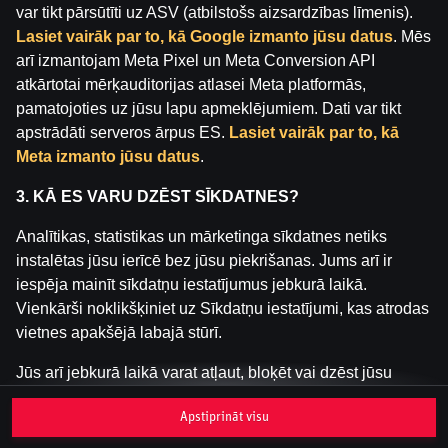
Inspekcija (IAUI).
var tikt pārsūtīti uz ASV (atbilstošs aizsardzības līmenis).
Lasiet vairāk par to, kā Google izmanto jūsu datus
. Mēs
arī izmantojam Meta Pixel un Meta Conversion API
atkārtotai mērķauditorijas atlasei Meta platformās,
pamatojoties uz jūsu lapu apmeklējumiem. Dati var tikt
apstrādāti serveros ārpus ES.
Lasiet vairāk par to, kā
Meta izmanto jūsu datus
.
3. KĀ ES VARU DZĒST SĪKDATNES?
Analītikas, statistikas un mārketinga sīkdatnes netiks
instalētas jūsu ierīcē bez jūsu piekrišanas. Jums arī ir
iespēja mainīt sīkdatņu iestatījumus jebkurā laikā.
Vienkārši noklikšķiniet uz Sīkdatņu iestatījumi, kas atrodas
vietnes apakšējā labajā stūrī.
Jūs arī jebkurā laikā varat atļaut, bloķēt vai dzēst jūsu
ierīcē instalētās sīkdatnes, izmantojot pārlūkprogrammas
Apstiprināt visu
iestatījumus. Visas pārlūkprogrammas rāda sīkdatņu
informāciju, lai jūs varētu redzēt, kuras sīkdatnes ir