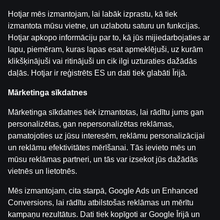
Hotjar mēs izmantojam, lai labāk izprastu, kā tiek
Lietošanas noteikumi
Palīdzības dienests
izmantota mūsu vietne, un uzlabotu saturu un funkcijas.
Spēlē atbildīgi
Affiliates
Par mums
Karjera
Hotjar apkopo informāciju par to, kā jūs mijiedarbojaties ar
Medijiem
Sīkdatņu iestatījumi
lapu, piemēram, kuras lapas esat apmeklējuši, uz kurām
klikšķinājuši vai ritinājuši un cik ilgi uzturaties dažādās
daļās. Hotjar ir reģistrēts ES un dati tiek glabāti Īrijā.
Mārketinga sīkdatnes
Mārketinga sīkdatnes tiek izmantotas, lai rādītu jums gan
personalizētas, gan nepersonalizētas reklāmas,
pamatojoties uz jūsu interesēm, reklāmu personalizācijai
Uzmanību! Azartspēles var izraisīt atkarību!
un reklāmu efektivitātes mērīšanai. Tās ievieto mēs un
Spēlēt atļauts tikai no 18 gadu vecuma.
Lūdzam
mūsu reklāmas partneri, un tās var izsekot jūs dažādās
spēlēt atbildīgi.
vietnēs un lietotnēs.
Licences īpašnieks: SIA Viensviens, Dzirnavu iela 39-8,
Mēs izmantojam, cita starpā, Google Ads un Enhanced
LV-1010 Rīga.
Conversions, lai rādītu atbilstošas reklāmas un mērītu
Licences numurs: A-67, TI-04.
kampaņu rezultātus. Dati tiek kopīgoti ar Google Īrijā un
Licencētājs:
Izložu un Azartspēļu Uzraudzības