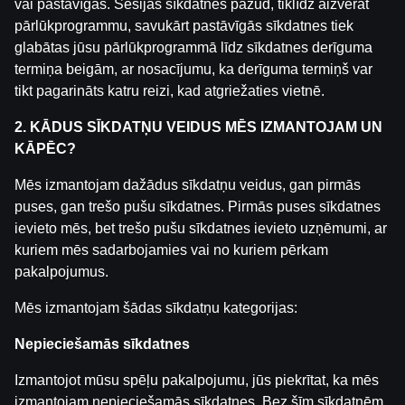
vai pastāvīgas. Sesijas sīkdatnes pazūd, tiklīdz aizverat
pārlūkprogrammu, savukārt pastāvīgās sīkdatnes tiek
Saistītās ziņas
glabātas jūsu pārlūkprogrammā līdz sīkdatnes derīguma
ČEHIJA - LATVIJA | Watching Party ar Rihardu Medni u
termiņa beigām, ar nosacījumu, ka derīguma termiņš var
by
Dāvis
2025. g. 5. sept.
tikt pagarināts katru reizi, kad atgriežaties vietnē.
2. KĀDUS SĪKDATŅU VEIDUS MĒS IZMANTOJAM UN
LATVIJA - SERBIJA | Watching Party ar Valdi Valteru u
KĀPĒC?
by
Dāvis
2025. g. 5. sept.
Mēs izmantojam dažādus sīkdatņu veidus, gan pirmās
puses, gan trešo pušu sīkdatnes. Pirmās puses sīkdatnes
SLOVĒNIJA - LATVIJA | Watching Party ar Oļegu Sorokin
ievieto mēs, bet trešo pušu sīkdatnes ievieto uzņēmumi, ar
by
Dāvis
2025. g. 20. maijs
kuriem mēs sadarbojamies vai no kuriem pērkam
pakalpojumus.
USYK VS. FURY 2 | Watching Party ar Valdi Valteru & S
Mēs izmantojam šādas sīkdatņu kategorijas:
by
Dāvis
2025. g. 31. janv.
Nepieciešamās sīkdatnes
Čīles WRC Rallija 1. Ātrumposms | Watching Party ar A
Izmantojot mūsu spēļu pakalpojumu, jūs piekrītat, ka mēs
by
Dāvis
2025. g. 31. janv.
izmantojam nepieciešamās sīkdatnes. Bez šīm sīkdatnēm