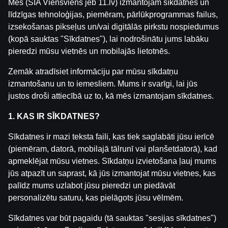
Mēs (SIA Viensviens jeb 11.lv) izmantojam sīkdatnes un
līdzīgas tehnoloģijas, piemēram, pārlūkprogrammas failus,
izsekošanas pikseļus un/vai digitālās pirkstu nospiedumus
(kopā sauktas "Sīkdatnes"), lai nodrošinātu jums labāku
pieredzi mūsu vietnēs un mobilajās lietotnēs.
Zemāk atradīsiet informāciju par mūsu sīkdatņu
izmantošanu un to iemesliem. Mums ir svarīgi, lai jūs
justos droši attiecībā uz to, kā mēs izmantojam sīkdatnes.
1. KAS IR SĪKDATNES?
Sīkdatnes ir mazi teksta faili, kas tiek saglabāti jūsu ierīcē
https://www.youtube.com/watch?v=3n4GDRX_eeQ
(piemēram, datorā, mobilajā tālrunī vai planšetdatorā), kad
apmeklējat mūsu vietnes. Sīkdatņu izvietošana ļauj mums
Mārtiņa Seska pirmais Rallijs šajā sezonā! Kā veiks
jūs atpazīt un saprast, kā jūs izmantojat mūsu vietnes, kas
kopā Zviedrijas WRC Rallija 3. Ātrumposmu. Studijā A
palīdz mums uzlabot jūsu pieredzi un piedāvāt
Kundziņš.
personalizētu saturu, kas pielāgots jūsu vēlmēm.
Sīkdatnes var būt pagaidu (tā sauktas "sesijas sīkdatnes")