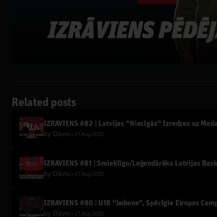
Related posts
IZRĀVIENS #82 | Latvijas "Niecīgās" Izredzes uz Med
by
Dāvis
27 Aug 2025
IZRĀVIENS #81 | Smieklīgo/Leģendārāko Latvijas Bas
by
Dāvis
27 Aug 2025
IZRĀVIENS #80 | U18 "bobene", Spēcīgie Eiropas Čemp
by
Dāvis
27 Aug 2025