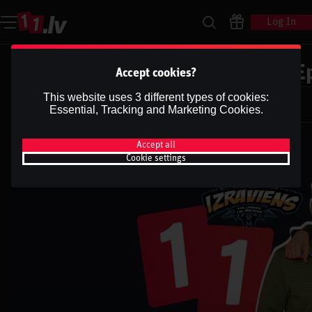
Log In
IZRĀVIENS #83 | Mūsu Pēdējā E
Accept cookies?
Dāvis
This website uses 3 different types of cookies:
7 Oct 2025
Essential, Tracking and Marketing Cookies.
Dāvis
Updated
13 May 2026
Accept all
Cookie settings