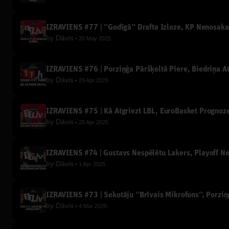
IZRĀVIENS #77 | ‘’Godīgā’’ Drafta Izloze, KP Nenosak
by
Dāvis
20 May 2025
IZRĀVIENS #76 | Porziņģa Pāršķeltā Piere, Biedriņa A
by
Dāvis
29 Apr 2025
IZRĀVIENS #75 | Kā Atgriezt LBL, EuroBasket Prognoz
by
Dāvis
25 Apr 2025
IZRĀVIENS #74 | Gustavs Nespēlētu Lakers, Playoff N
by
Dāvis
1 Apr 2025
IZRĀVIENS #73 | Sekotāju ‘’Brīvais Mikrofons’’, Porzi
by
Dāvis
4 Mar 2025