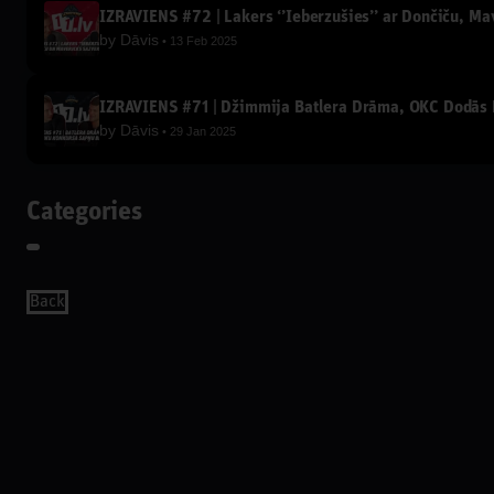
IZRĀVIENS #72 | Lakers ‘’Ieberzušies’’ ar Dončiču, Ma
by
Dāvis
13 Feb 2025
IZRĀVIENS #71 | Džimmija Batlera Drāma, OKC Dodās P
by
Dāvis
29 Jan 2025
Categories
Back