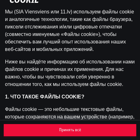
"COOKIE"
Мы (SIA Viensviens или 11.lv) используем файлы cookie
Эта игра недоступна как демо-версия.
и аналогичные технологии, такие как файлы браузера,
Пожалуйста, авторизуйся, чтобы играть в
пиксели отслеживания и/или цифровые отпечатки
эту игру на реальные деньги.
(совместно именуемые «Файлы cookie»), чтобы
обеспечить вам лучший опыт использования наших
Войти
веб-сайтов и мобильных приложений.
Ниже вы найдёте информацию об использовании нами
файлов cookie и причинах их применения. Для нас
важно, чтобы вы чувствовали себя уверенно в
отношении того, как мы используем файлы cookie.
1. ЧТО ТАКОЕ ФАЙЛЫ COOKIE?
Файлы cookie — это небольшие текстовые файлы,
которые сохраняются на вашем устройстве (например,
на компьютере, мобильном телефоне или планшете)
Принять всё
при посещении наших веб-сайтов. Размещение
файлов cookie позволяет нам распознавать вас и