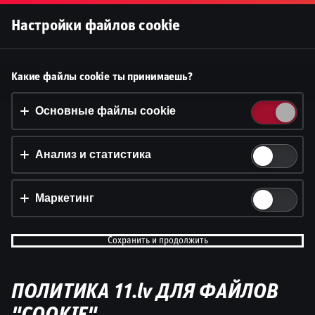
Войти
Настройки файлов cookie
Принять файлы cookie?
Какие файлы cookie ты принимаешь?
На этом веб-сайте используются 3 различных типа
файлов cookie: основные, отслеживающие и
Основные файлы cookie
маркетинговые.
Анализ и статистика
Принять всё
Настройки и информация
Маркетинг
Сохранить и продолжить
ПОЛИТИКА 11.lv ДЛЯ ФАЙЛОВ