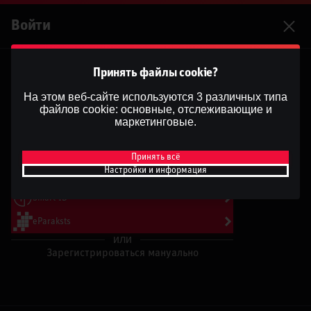
Войти
Войти
Принять файлы cookie?
Бонусное предложение доступно
только новым клиентам.
На этом веб-сайте используются 3 различных типа
файлов cookie: основные, отслеживающие и
bonus-program
4 x 50 фриспинов
маркетинговые.
Казино
Принять всё
Войти или зарегистрироваться
Настройки и информация
Smart-ID
eParaksts
или
Зарегистрироваться мануально