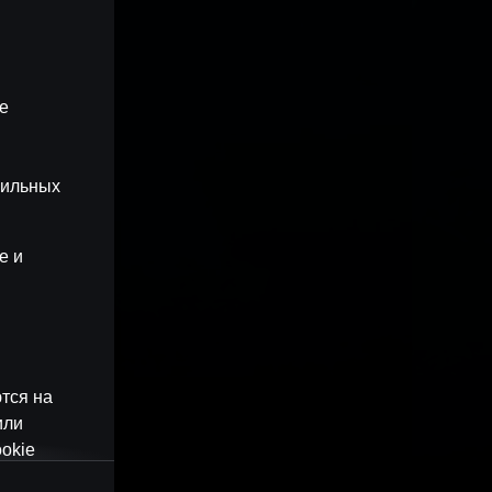
ые
бильных
e и
тся на
или
okie
наши веб-