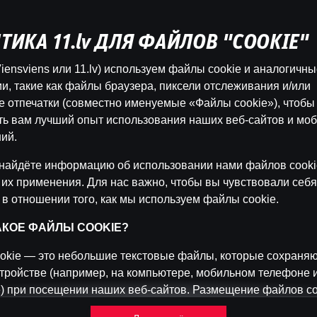
ТИКА 11.lv ДЛЯ ФАЙЛОВ "COOKIE"
Эта игра недоступна как демо-версия.
iensviens или 11.lv) используем файлы cookie и аналогичн
Пожалуйста, авторизуйся, чтобы играть в
и, такие как файлы браузера, пиксели отслеживания и/или
эту игру на реальные деньги.
 отпечатки (совместно именуемые «Файлы cookie»), чтобы
ть вам лучший опыт использования наших веб-сайтов и мо
Войти
ий.
найдёте информацию об использовании нами файлов cooki
 их применения. Для нас важно, чтобы вы чувствовали себя
 в отношении того, как мы используем файлы cookie.
ТАКОЕ ФАЙЛЫ COOKIE?
okie — это небольшие текстовые файлы, которые сохраняю
тройстве (например, на компьютере, мобильном телефоне 
) при посещении наших веб-сайтов. Размещение файлов co
 нам распознавать вас и отслеживать, как вы используете 