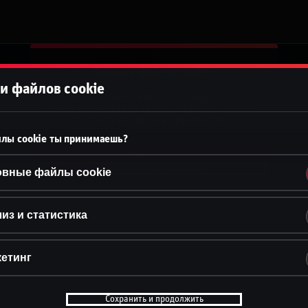
Принять файлы cookie?
и файлов cookie
На этом веб-сайте используются 3
различных типа файлов cookie: основные,
отслеживающие и маркетинговые.
лы cookie ты принимаешь?
Принять всё
Настройки и информация
овные файлы cookie
из и статистика
етинг
Сохранить и продолжить