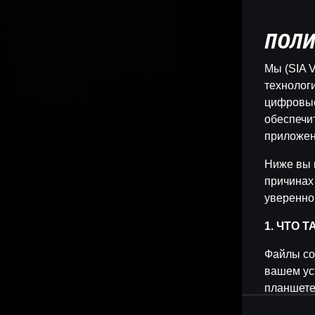
ПОЛИ
Мы (SIA V
технологи
цифровые
обеспечи
приложен
Ниже вы 
причинах
уверенно
1. ЧТО 
Файлы co
вашем ус
планшете
позволяет