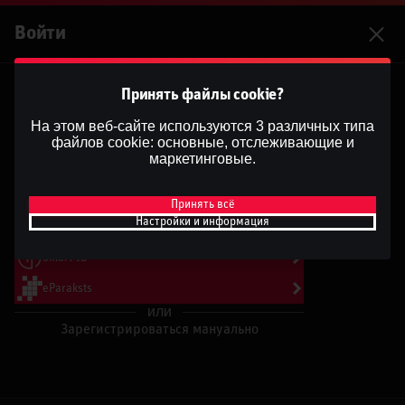
Войти
Войти
Принять файлы cookie?
Бонусное предложение доступно
только новым клиентам.
На этом веб-сайте используются 3 различных типа
файлов cookie: основные, отслеживающие и
bonus-program
4 x 50 фриспинов
маркетинговые.
Казино
Принять всё
Войти или зарегистрироваться
Настройки и информация
Smart-ID
eParaksts
или
Зарегистрироваться мануально