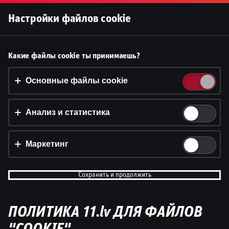
Войти
Настройки файлов cookie
Принять файлы cookie?
Какие файлы cookie ты принимаешь?
На этом веб-сайте используются 3 различных типа
файлов cookie: основные, отслеживающие и
Основные файлы cookie
маркетинговые.
Анализ и статистика
Принять всё
Настройки и информация
Маркетинг
Сохранить и продолжить
ПОЛИТИКА 11.lv ДЛЯ ФАЙЛОВ