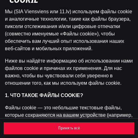
"COOKIE"
Мы (SIA Viensviens или 11.lv) используем файлы cookie
Эта игра недоступна как демо-версия.
и аналогичные технологии, такие как файлы браузера,
Пожалуйста, авторизуйся, чтобы играть в
пиксели отслеживания и/или цифровые отпечатки
эту игру на реальные деньги.
(совместно именуемые «Файлы cookie»), чтобы
обеспечить вам лучший опыт использования наших
Войти
веб-сайтов и мобильных приложений.
Ниже вы найдёте информацию об использовании нами
файлов cookie и причинах их применения. Для нас
важно, чтобы вы чувствовали себя уверенно в
отношении того, как мы используем файлы cookie.
1. ЧТО ТАКОЕ ФАЙЛЫ COOKIE?
Файлы cookie — это небольшие текстовые файлы,
которые сохраняются на вашем устройстве (например,
на компьютере, мобильном телефоне или планшете)
Принять всё
при посещении наших веб-сайтов. Размещение
файлов cookie позволяет нам распознавать вас и