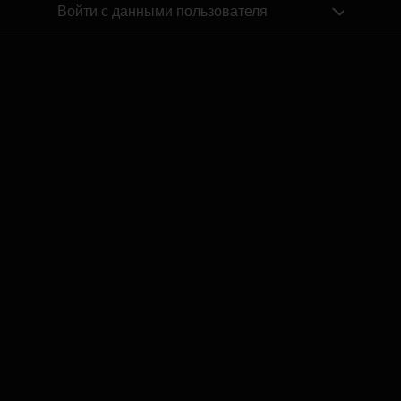
Войти с данными пользователя
Эта игра недоступна как демо-версия.
Пожалуйста, авторизуйся, чтобы играть в
эту игру на реальные деньги.
Войти