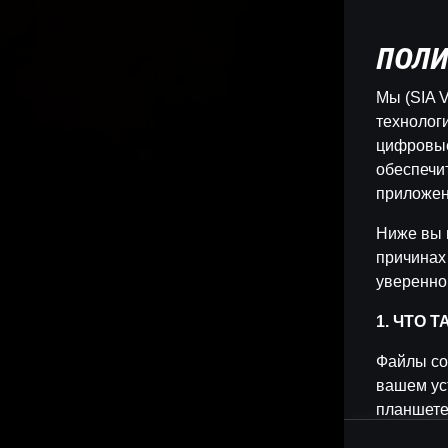
ПОЛИ
Мы (SIA V
технологи
цифровые
обеспечи
приложен
Ниже вы 
причинах
уверенно
1. ЧТО 
Файлы co
вашем ус
планшете
позволяет