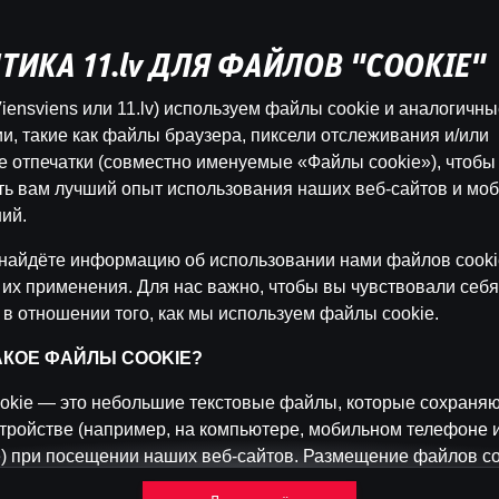
ТИКА 11.lv ДЛЯ ФАЙЛОВ "COOKIE"
Эта игра недоступна как демо-версия.
iensviens или 11.lv) используем файлы cookie и аналогичн
Пожалуйста, авторизуйся, чтобы играть в
и, такие как файлы браузера, пиксели отслеживания и/или
эту игру на реальные деньги.
 отпечатки (совместно именуемые «Файлы cookie»), чтобы
ть вам лучший опыт использования наших веб-сайтов и мо
Войти
ий.
найдёте информацию об использовании нами файлов cooki
 их применения. Для нас важно, чтобы вы чувствовали себя
 в отношении того, как мы используем файлы cookie.
ТАКОЕ ФАЙЛЫ COOKIE?
okie — это небольшие текстовые файлы, которые сохраняю
тройстве (например, на компьютере, мобильном телефоне 
) при посещении наших веб-сайтов. Размещение файлов co
 нам распознавать вас и отслеживать, как вы используете 