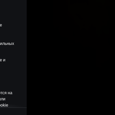
ые
бильных
e и
тся на
или
okie
наши веб-