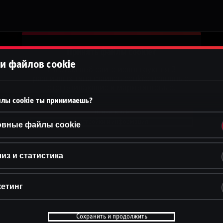
Принять файлы cookie?
и файлов cookie
На этом веб-сайте используются 3
различных типа файлов cookie: основные,
отслеживающие и маркетинговые.
лы cookie ты принимаешь?
Принять всё
Настройки и информация
овные файлы cookie
из и статистика
етинг
Сохранить и продолжить