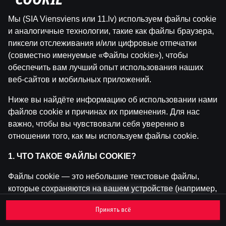
"COOKIE"
Мы (SIA Viensviens или 11.lv) используем файлы cookie
Эта игра недоступна как демо-версия.
и аналогичные технологии, такие как файлы браузера,
Пожалуйста, авторизуйся, чтобы играть в
пиксели отслеживания и/или цифровые отпечатки
эту игру на реальные деньги.
(совместно именуемые «Файлы cookie»), чтобы
обеспечить вам лучший опыт использования наших
Войти
веб-сайтов и мобильных приложений.
Ниже вы найдёте информацию об использовании нами
файлов cookie и причинах их применения. Для нас
важно, чтобы вы чувствовали себя уверенно в
отношении того, как мы используем файлы cookie.
1. ЧТО ТАКОЕ ФАЙЛЫ COOKIE?
Файлы cookie — это небольшие текстовые файлы,
которые сохраняются на вашем устройстве (например,
на компьютере, мобильном телефоне или планшете)
Принять всё
при посещении наших веб-сайтов. Размещение
файлов cookie позволяет нам распознавать вас и