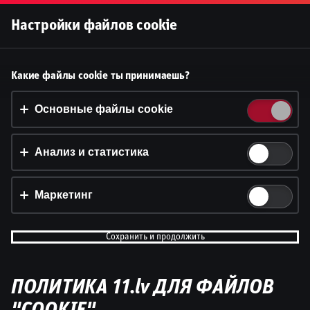
Войти
Настройки файлов cookie
Принять файлы cookie?
Какие файлы cookie ты принимаешь?
На этом веб-сайте используются 3 различных типа
файлов cookie: основные, отслеживающие и
Основные файлы cookie
маркетинговые.
Анализ и статистика
Принять всё
Настройки и информация
Маркетинг
Сохранить и продолжить
ПОЛИТИКА 11.lv ДЛЯ ФАЙЛОВ