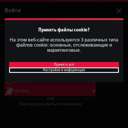
Войти
Войти
Принять файлы cookie?
Бонусное предложение доступно
только новым клиентам.
На этом веб-сайте используются 3 различных типа
файлов cookie: основные, отслеживающие и
bonus-program
4 x 50 фриспинов
маркетинговые.
Казино
Принять всё
Войти или зарегистрироваться
Настройки и информация
Smart-ID
eParaksts
или
Зарегистрироваться мануально