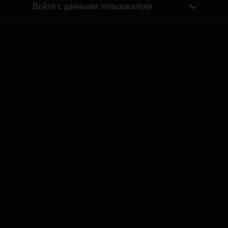
Войти с данными пользователя
Эта игра недоступна как демо-версия.
Пожалуйста, авторизуйся, чтобы играть в
эту игру на реальные деньги.
Войти