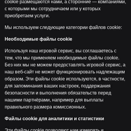
by
Dāvis
cookie размещаются нами, а сторонние — компаниями,
9 июн. 2026 г.
с которыми мы сотрудничаем или у которых
приобретаем услуги.
STAGE | Latvijas rallija čempionāts | Rallijs Kurzeme un
by
Dāvis
9 июн. 2026 г.
Мы используем следующие категории файлов cookie:
Необходимые файлы cookie
Категории
Используя наш игровой сервис, вы соглашаетесь с
тем, что мы применяем необходимые файлы cookie.
Без них мы не можем предоставлять игровой сервис, а
Назад
наш веб-сайт не может функционировать надлежащим
образом. Эти файлы cookie используются, в частности,
для запоминания ваших настроек, поддержания
безопасности и выполнения обязательств перед
нашими партнёрами, например для выплаты
правильного размера комиссионных.
Файлы cookie для аналитики и статистики
Эти файлы cookie позволяют нам измерять и