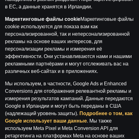
зависимость!
в ЕС, а данные хранятся в Ирландии.
Играть разрешено только с 18 лет.
Пожалуйста,
играй ответственно.
Маркетинговые файлы cookie
Маркетинговые файлы
Лицензиат: SIA Viensviens, Dzirnavu iela 39-8, LV-1010
cookie используются для показа вам как
Rīga.
персонализированной, так и неперсонализированной
Номер лицензии: A-67, TI-04.
рекламы на основе ваших интересов, для
Лицензиар:
Izložu un Azartspēļu Uzraudzības
персонализации рекламы и измерения её
Inspekcija (IAUI).
эффективности. Они устанавливаются нами и нашими
рекламными партнёрами и могут отслеживать вас на
различных веб-сайтах и в приложениях.
Мы используем, в частности, Google Ads и Enhanced
Conversions для отображения релевантной рекламы и
измерения результатов кампаний. Данные передаются
Google в Ирландии и могут быть переданы в США
(надлежащий уровень защиты).
Подробнее о том, как
Google использует ваши данные
. Мы также
используем Meta Pixel и Meta Conversion API для
ретаргетинга на платформах Meta на основе ваших