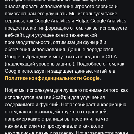
анализировать использование игрового сервиса и
помогают нам его улучшать. Мы используем такие
сервисы, как Google Analytics и Hotjar. Google Analytics
предоставляет информацию о том, как вы используете
веб-сайт, для улучшения его технической
Условия использования
Служба поддержки
производительности, оптимизации функций и
Играй ответственно
Филиалы
облегчения использования. Данные передаются
О компании Паф
Карьера в Paf
СМИ
Google в Ирландии и могут быть переданы в США
(надлежащий уровень защиты). Подробнее о том, как
Настройки файлов cookie
Google использует и защищает данные, читайте в
Политике конфиденциальности Google
.
Hotjar мы используем для лучшего понимания того, как
используется наш веб-сайт, и для улучшения
содержимого и функций. Hotjar собирает информацию
о том, как вы взаимодействуете со страницей,
например какие страницы вы посетили, на что
нажимали или что прокручивали и как долго
Внимание! Азартные игры могут вызвать
находились в разных разделах. Hotjar зарегистрирован