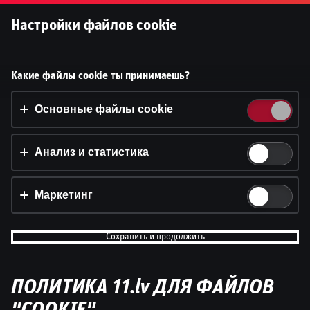
Войти
Настройки файлов cookie
Ģenerālis ar Žani Peineru | Latvi
Принять файлы cookie?
Какие файлы cookie ты принимаешь?
Basketbola Apskats
На этом веб-сайте используются 3 различных типа
файлов cookie: основные, отслеживающие и
Основные файлы cookie
Dāvis
маркетинговые.
Dāvis
17 июн. 2026 г.
Анализ и статистика
Принять всё
Настройки и информация
Маркетинг
Сохранить и продолжить
ПОЛИТИКА 11.lv ДЛЯ ФАЙЛОВ