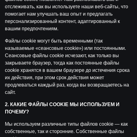
Maksims Širokovs ar Ģenerāli | Hokeja Nagla
отслеживать, как вы используете наши веб-сайты, что
by
Dāvis
14 июл. 2026 г.
помогает нам улучшать ваш опыт и предлагать
персонализированный контент, адаптированный к
вашим предпочтениям.
Ģenerālis ar Žani Peineru | Basketbola Apskats
by
Dāvis
14 июл. 2026 г.
Файлы cookie могут быть временными (так
называемые «сеансовые cookie») или постоянными.
Сеансовые файлы cookie исчезают, как только вы
Jāņa Nagla | Jānis Gailītis kopā ar Ģenerāli
by
Dāvis
закрываете браузер, тогда как постоянные файлы
14 июл. 2026 г.
cookie хранятся в вашем браузере до истечения срока
их действия, при этом срок действия может
Ģenerālis ar Jurģi Kalnu | Pasaules Kauss futbolā 202
продлеваться каждый раз, когда вы возвращаетесь на
by
Dāvis
17 июн. 2026 г.
сайт.
2. КАКИЕ ФАЙЛЫ COOKIE МЫ ИСПОЛЬЗУЕМ И
Ekspresintervija | Lauris Dārziņš pirms ceturtdaļfināla
ПОЧЕМУ?
by
Dāvis
17 июн. 2026 г.
Мы используем различные типы файлов cookie — как
собственные, так и сторонние. Собственные файлы
Boksa Nagla | Sandis Kleins un Valdis Valters