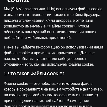
"COOKIE"
Мы (SIA Viensviens или 11.lv) используем файлы cookie
и аналогичные технологии, такие как файлы браузера,
пиксели отслеживания и/или цифровые отпечатки
(совместно именуемые «Файлы cookie»), чтобы
обеспечить вам лучший опыт использования наших
веб-сайтов и мобильных приложений.
Похожие посты
Ниже вы найдёте информацию об использовании нами
файлов cookie и причинах их применения. Для нас
WRC Igaunijas Rallija otrā diena | Intervijas
by
Dāvis
важно, чтобы вы чувствовали себя уверенно в
23 июл. 2026 г.
отношении того, как мы используем файлы cookie.
WRC Igaunijas Rallija pirmā diena | Intervijas
1. ЧТО ТАКОЕ ФАЙЛЫ COOKIE?
by
Dāvis
23 июл. 2026 г.
Файлы cookie — это небольшие текстовые файлы,
которые сохраняются на вашем устройстве (например,
Ģenerālis ar Jurģi Kalnu | Pasaules Kauss 2026 Play-of
на компьютере, мобильном телефоне или планшете)
by
Dāvis
14 июл. 2026 г.
при посещении наших веб-сайтов. Размещение
файлов cookie позволяет нам распознавать вас и