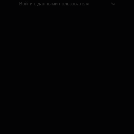
Войти с данными пользователя
Похожие посты
WRC Igaunijas Rallija otrā diena | Intervijas
by
Dāvis
23 июл. 2026 г.
WRC Igaunijas Rallija pirmā diena | Intervijas
by
Dāvis
23 июл. 2026 г.
Ģenerālis ar Jurģi Kalnu | Pasaules Kauss 2026 Play-of
by
Dāvis
14 июл. 2026 г.