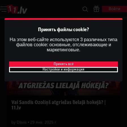
Войти
Принять файлы cookie?
На этом веб-сайте используются 3 различных типа
файлов cookie: основные, отслеживающие и
маркетинговые.
Принять всё
Настройки и информация
Vai Sandis Ozoliņš atgriežas lielajā hokejā? |
11.lv
by
Dāvis
29 янв. 2025 г.