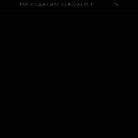
Войти с данными пользователя
Похожие посты
Laukuma līmenī: basketbola TOP11 jūnijā: LBL, NBA, Eir
by
Dāvis
14 июл. 2026 г.
LAUKUMA LĪMENĪ | Norvēģija - Latvija | Tiešraide ar 
by
Dāvis
9 июн. 2026 г.