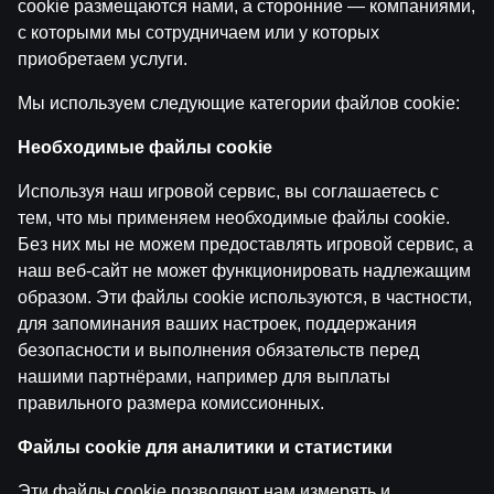
cookie размещаются нами, а сторонние — компаниями,
с которыми мы сотрудничаем или у которых
приобретаем услуги.
Ģenerāļa un Buļa Naglas | 8.Sezona 40.Epizode
Мы используем следующие категории файлов cookie:
Необходимые файлы cookie
by
Dāvis
17 июн. 2026 г.
Используя наш игровой сервис, вы соглашаетесь с
тем, что мы применяем необходимые файлы cookie.
ĢENERĀĻA UN BUĻA NAGLAS
Без них мы не можем предоставлять игровой сервис, а
наш веб-сайт не может функционировать надлежащим
образом. Эти файлы cookie используются, в частности,
для запоминания ваших настроек, поддержания
безопасности и выполнения обязательств перед
нашими партнёрами, например для выплаты
правильного размера комиссионных.
Файлы cookie для аналитики и статистики
Ģenerāļa un Buļa Naglas | 8.Sezona 39.Epizode
Эти файлы cookie позволяют нам измерять и