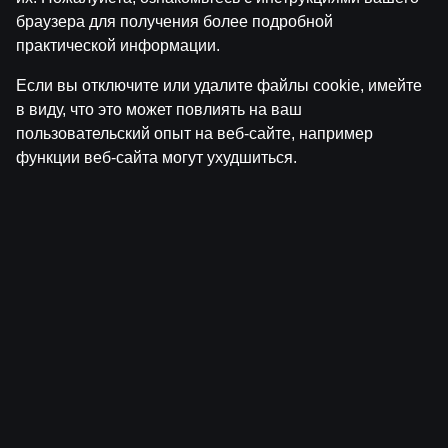
браузера для получения более подробной
практической информации.
Ģenerāļa un Buļa Naglas | 8.Sezona 35.Epizode
Если вы отключите или удалите файлы cookie, имейте
в виду, что это может повлиять на ваш
by
Dāvis
21 мая 2026 г.
пользовательский опыт на веб-сайте, например
функции веб-сайта могут ухудшиться.
ĢENERĀĻA UN BUĻA NAGLAS
Ģenerāļa un Buļa Naglas | 8.Sezona 34.Epizode