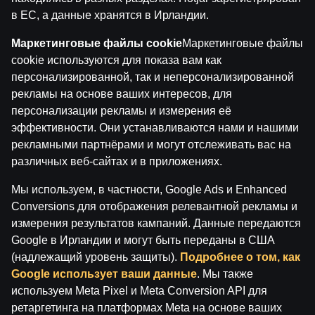
в ЕС, а данные хранятся в Ирландии.
ĢENERĀĻA UN BUĻA NAGLAS
Маркетинговые файлы cookie
Маркетинговые файлы
cookie используются для показа вам как
персонализированной, так и неперсонализированной
рекламы на основе ваших интересов, для
персонализации рекламы и измерения её
эффективности. Они устанавливаются нами и нашими
рекламными партнёрами и могут отслеживать вас на
различных веб-сайтах и в приложениях.
Ģenerāļa un Buļa Naglas | 8.Sezona 37.Epizode
Мы используем, в частности, Google Ads и Enhanced
Conversions для отображения релевантной рекламы и
by
Dāvis
21 мая 2026 г.
измерения результатов кампаний. Данные передаются
Google в Ирландии и могут быть переданы в США
(надлежащий уровень защиты).
Подробнее о том, как
Google использует ваши данные
. Мы также
ĢENERĀĻA UN BUĻA NAGLAS
используем Meta Pixel и Meta Conversion API для
ретаргетинга на платформах Meta на основе ваших