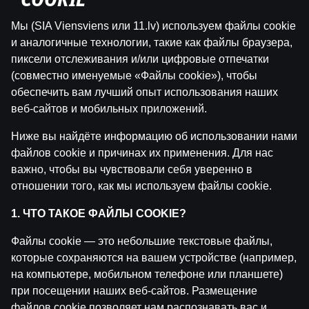
"COOKIE"
Мы (SIA Viensviens или 11.lv) используем файлы cookie
ĢENERĀĻA UN BUĻA NAGLAS
и аналогичные технологии, такие как файлы браузера,
пиксели отслеживания и/или цифровые отпечатки
(совместно именуемые «Файлы cookie»), чтобы
обеспечить вам лучший опыт использования наших
веб-сайтов и мобильных приложений.
Ниже вы найдёте информацию об использовании нами
файлов cookie и причинах их применения. Для нас
важно, чтобы вы чувствовали себя уверенно в
отношении того, как мы используем файлы cookie.
Ģenerāļa un Buļa Naglas | 8.Sezona 42.Epizode
1. ЧТО ТАКОЕ ФАЙЛЫ COOKIE?
by
Dāvis
14 июл. 2026 г.
Файлы cookie — это небольшие текстовые файлы,
которые сохраняются на вашем устройстве (например,
на компьютере, мобильном телефоне или планшете)
ĢENERĀĻA UN BUĻA NAGLAS
при посещении наших веб-сайтов. Размещение
файлов cookie позволяет нам распознавать вас и