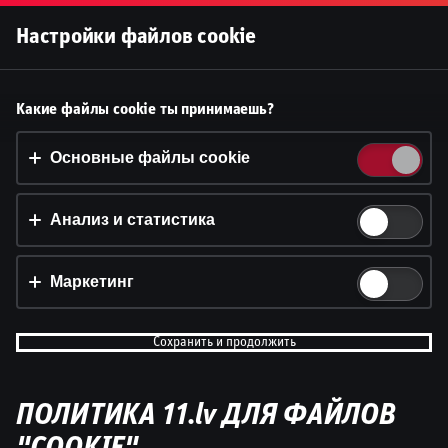
Войти
Настройки файлов cookie
Принять файлы cookie?
Какие файлы cookie ты принимаешь?
На этом веб-сайте используются 3 различных типа
ĢENERĀĻA UN BUĻA NAGLAS
файлов cookie: основные, отслеживающие и
Основные файлы cookie
маркетинговые.
Анализ и статистика
Принять всё
Настройки и информация
Маркетинг
Сохранить и продолжить
Ģenerāļa un Buļa Naglas | 8.Sezona 43.Epizode
ПОЛИТИКА 11.lv ДЛЯ ФАЙЛОВ
by
Dāvis
23 июл. 2026 г.