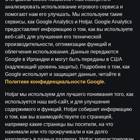
анализировать использование игрового сервиса и
by
Dāvis
9 июн. 2026 г.
помогают нам его улучшать. Мы используем такие
сервисы, как Google Analytics и Hotjar. Google Analytics
предоставляет информацию о том, как вы используете
веб-сайт, для улучшения его технической
ĢENERĀĻA UN BUĻA NAGLAS
производительности, оптимизации функций и
облегчения использования. Данные передаются
Google в Ирландии и могут быть переданы в США
(надлежащий уровень защиты). Подробнее о том, как
Google использует и защищает данные, читайте в
Политике конфиденциальности Google
.
Hotjar мы используем для лучшего понимания того, как
используется наш веб-сайт, и для улучшения
содержимого и функций. Hotjar собирает информацию
Ģenerāļa un Buļa Naglas | 8.Sezona 38.Epizode
о том, как вы взаимодействуете со страницей,
например какие страницы вы посетили, на что
by
Dāvis
9 июн. 2026 г.
нажимали или что прокручивали и как долго
находились в разных разделах. Hotjar зарегистрирован