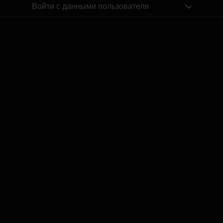
Войти с данными пользователя
ĢENERĀĻA UN BUĻA NAGLAS
Ģenerāļa un Buļa Naglas | 8.Sezona 42.Epizode
by
Dāvis
14 июл. 2026 г.
ĢENERĀĻA UN BUĻA NAGLAS