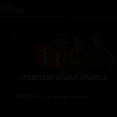
IZRĀVIENS #83 | Mūsu Pēdējā Epizode✌🏽
by
Dāvis
7 окт. 2025 г.