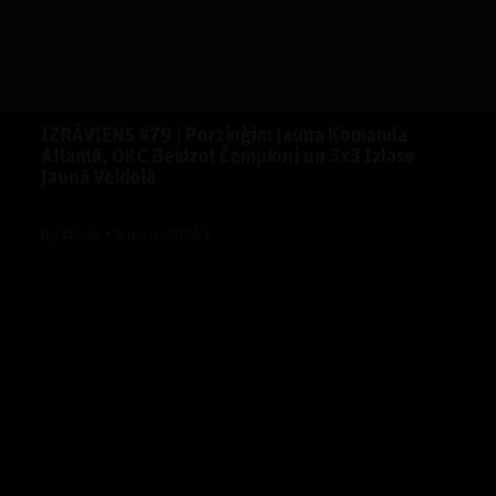
IZRĀVIENS #79 | Porziņģim Jauna Komanda
Atlantā, OKC Beidzot Čempioni un 3x3 Izlase
Jaunā Veidolā
by
Dāvis
9 июл. 2025 г.