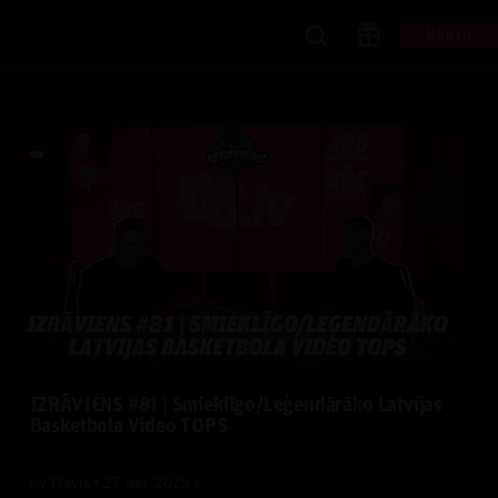
Войти
IZRĀVIENS #81 | Smieklīgo/Leģendārāko Latvijas
Basketbola Video TOPS
by
Dāvis
27 авг. 2025 г.