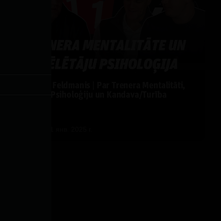
Raimonds Feldmanis | Par Trenera Mentalitāti,
Spēlētāju Psiholoģiju un Kandava/Turība
Komandu
by
Dāvis
31 янв. 2025 г.