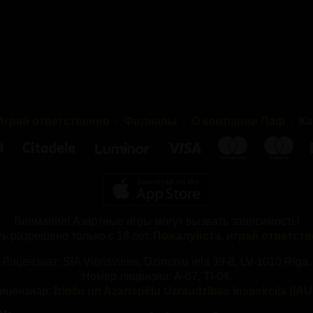
Играй ответственно
Филиалы
О компании Паф
Ка
Внимание! Азартные игры могут вызвать зависимость!
ь разрешено только с 18 лет.
Пожалуйста, играй ответств
Лицензиат: SIA Viensviens, Dzirnavu iela 39-8, LV-1010 Rīga.
Номер лицензии: A-67, TI-04.
ицензиар:
Izložu un Azartspēļu Uzraudzības Inspekcija (IAUI