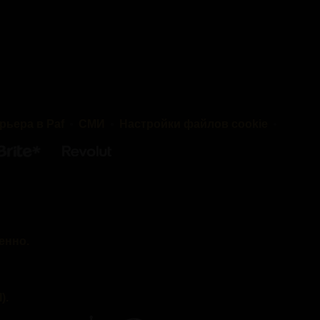
рьера в Paf
СМИ
Настройки файлов cookie
енно.
).