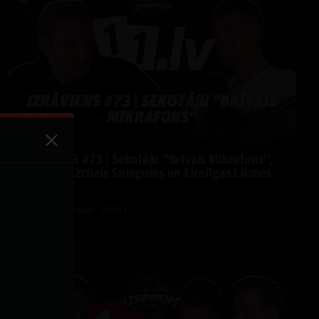
IZRĀVIENS #73 | Sekotāju ‘’Brīvais Mikrofons’’,
Porziņģa Izcilais Sniegums un Eirolīgas Likmes
by
Dāvis
4 мар. 2025 г.