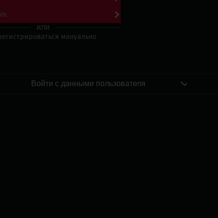
sts
или
регистрироваться мануально
Войти с данными пользователя
IZRĀVIENS #71 | Džimmija Batlera Drāma, OKC
Dodās Pēc Titula un Danku Konkursa Sapņu Blice
by
Dāvis
29 янв. 2025 г.