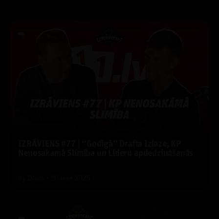
IZRĀVIENS #77 | ‘’Godīgā’’ Drafta Izloze, KP
Nenosakamā Slimība un Līderu apdedzināšanās
by
Dāvis
20 мая 2025 г.