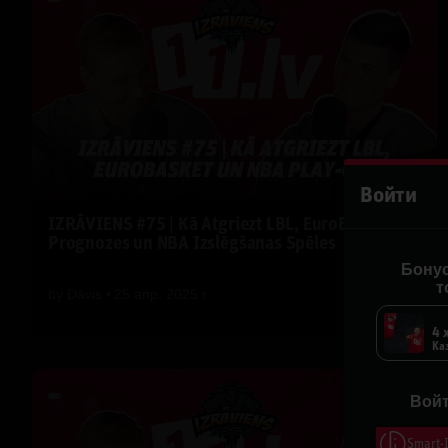
Войти
IZRĀVIENS #75 | Kā Atgriezt LBL, EuroBasket
Prognozes un NBA Izslēgšanas Spēles
Бонус
т
by
Dāvis
25 апр. 2025 г.
bonus-
4 
Ка
Войт
Smart-