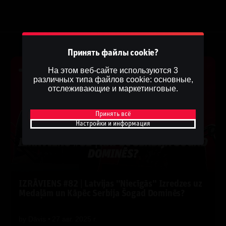
Принять файлы cookie?
На этом веб-сайте используются 3
различных типа файлов cookie: основные,
отслеживающие и маркетинговые.
Принять всё
Настройки и информация
IZRĀVIENS #82 | Latvijas "Niecīgās" Izredzes uz
Medaļām un Kāpēc Serbija Šogad Dominēs?
by
Dāvis
27 авг. 2025 г.