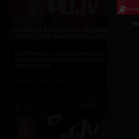
eParak
За
IZRĀVIENS #72 | Lakers ‘’Ieberzušies’’ ar
Dončiču, Mavericks Sazvērestība un All-Star
Nedēļas nogale
by
Dāvis
13 февр. 2025 г.