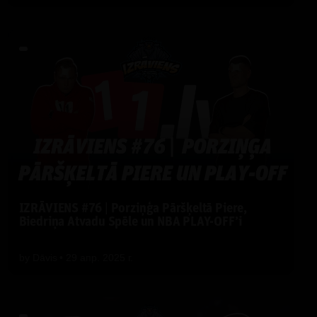
IZRĀVIENS #76 | Porziņģa Pāršķeltā Piere,
Biedriņa Atvadu Spēle un NBA PLAY-OFF’i
by
Dāvis
29 апр. 2025 г.