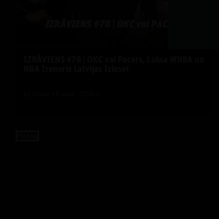
IZRĀVIENS #78 | OKC vai Pacers, Laksa WNBA un
NBA Treneris Latvijas Izlasei
by
Dāvis
9 июл. 2025 г.
Назад