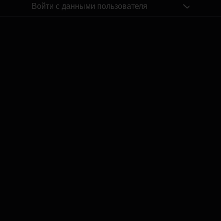
Войти с данными пользователя
Похожие посты
Vēstures lappuse #18 | Māris Bružiks ar Valdi Valteru
by
Dāvis
31 янв. 2025 г.
by
Dāvis
7 янв. 2025 г.