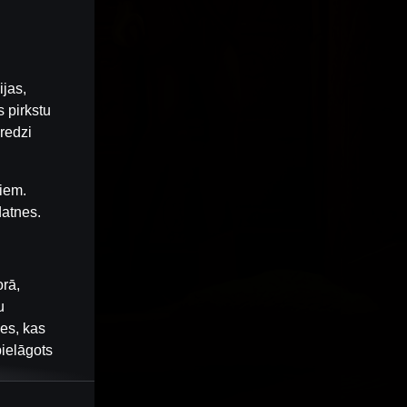
ijas,
 pirkstu
redzi
iem.
datnes.
orā,
u
nes, kas
pielāgots