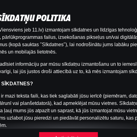
 SĪKDATŅU POLITIKA
iensviens jeb 11.lv) izmantojam sīkdatnes un līdzīgas tehnoloģ
Šai spēlei nav pieejama demo versija. Lūdzu,
pārlūkprogrammas failus, izsekošanas pikseļus un/vai digitālās
pieslēdzies, lai spēlētu ar īstu naudu.
us (kopā sauktas "Sīkdatnes"), lai nodrošinātu jums labāku pie
ēs un mobilajās lietotnēs.
Pieslēgties
adīsiet informāciju par mūsu sīkdatņu izmantošanu un to iemesl
arīgi, lai jūs justos droši attiecībā uz to, kā mēs izmantojam sīk
R SĪKDATNES?
ir mazi teksta faili, kas tiek saglabāti jūsu ierīcē (piemēram, dat
ālrunī vai planšetdatorā), kad apmeklējat mūsu vietnes. Sīkdatņ
a ļauj mums jūs atpazīt un saprast, kā jūs izmantojat mūsu viet
s uzlabot jūsu pieredzi un piedāvāt personalizētu saturu, kas 
ēm.