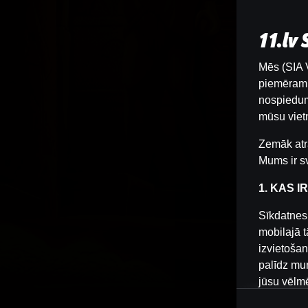
11.lv
Mēs (SIA V
piemēram, 
nospiedum
mūsu vietn
Zemāk atr
Mums ir sv
1. KAS I
Sīkdatnes 
mobilajā t
izvietošan
palīdz mum
jūsu vēlm