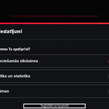
Vai pieņemt sīkdatnes?
iestatījumi
Šī vietne izmanto 3 dažādu veidu sīkdatnes:
obligāti nepieciešamās, analītikas un
statistikas, reklāmas.
tnes Tu apstiprini?
Apstiprināt visu
Iestatījumi un informācija
eciešamās sīkdatnes
tika un statistika
āmas
Saglabāt un turpināt