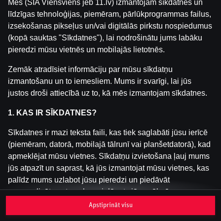
Mēs (SIA Viensviens jeb 11.lv) izmantojam sīkdatnes un
līdzīgas tehnoloģijas, piemēram, pārlūkprogrammas failus,
izsekošanas pikseļus un/vai digitālās pirkstu nospiedumus
Šai spēlei nav pieejama demo versija. Lūdzu,
(kopā sauktas "Sīkdatnes"), lai nodrošinātu jums labāku
pieslēdzies, lai spēlētu ar īstu naudu.
pieredzi mūsu vietnēs un mobilajās lietotnēs.
Pieslēgties
Zemāk atradīsiet informāciju par mūsu sīkdatņu
izmantošanu un to iemesliem. Mums ir svarīgi, lai jūs
justos droši attiecībā uz to, kā mēs izmantojam sīkdatnes.
1. KAS IR SĪKDATNES?
Sīkdatnes ir mazi teksta faili, kas tiek saglabāti jūsu ierīcē
(piemēram, datorā, mobilajā tālrunī vai planšetdatorā), kad
apmeklējat mūsu vietnes. Sīkdatņu izvietošana ļauj mums
jūs atpazīt un saprast, kā jūs izmantojat mūsu vietnes, kas
palīdz mums uzlabot jūsu pieredzi un piedāvāt
personalizētu saturu, kas pielāgots jūsu vēlmēm.
Apstiprināt visu
Sīkdatnes var būt pagaidu (tā sauktas "sesijas sīkdatnes")