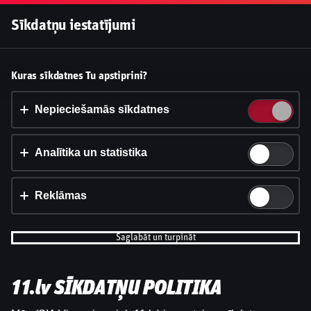
Pieslēgties
Sīkdatņu iestatījumi
Vai pieņemt sīkdatnes?
Kuras sīkdatnes Tu apstiprini?
Šī vietne izmanto 3 dažādu veidu sīkdatnes: obligāti
nepieciešamās, analītikas un statistikas, reklāmas.
Nepieciešamās sīkdatnes
Apstiprināt visu
Analītika un statistika
Iestatījumi un informācija
Reklāmas
Saglabāt un turpināt
11.lv SĪKDATŅU POLITIKA