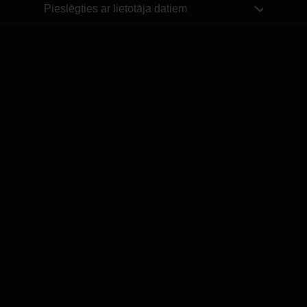
Pieslēgties ar lietotāja datiem
Šai spēlei nav pieejama demo versija. Lūdzu,
pieslēdzies, lai spēlētu ar īstu naudu.
Pieslēgties