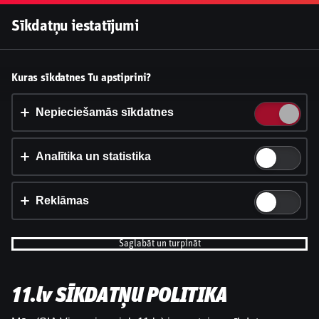
Pieslēgties
Sīkdatņu iestatījumi
Vai pieņemt sīkdatnes?
Kuras sīkdatnes Tu apstiprini?
Šī vietne izmanto 3 dažādu veidu sīkdatnes: obligāti
nepieciešamās, analītikas un statistikas, reklāmas.
Nepieciešamās sīkdatnes
Apstiprināt visu
Analītika un statistika
Iestatījumi un informācija
Reklāmas
Saglabāt un turpināt
11.lv SĪKDATŅU POLITIKA