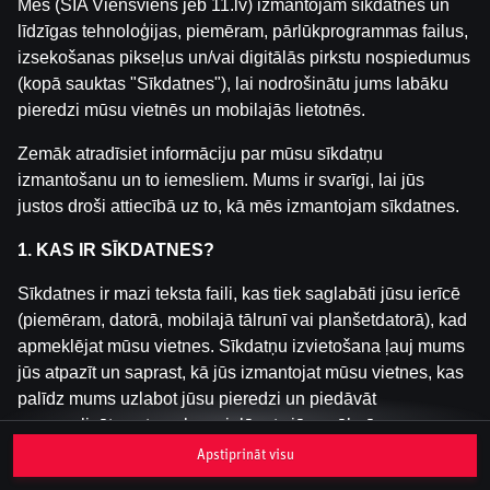
Mēs (SIA Viensviens jeb 11.lv) izmantojam sīkdatnes un
līdzīgas tehnoloģijas, piemēram, pārlūkprogrammas failus,
izsekošanas pikseļus un/vai digitālās pirkstu nospiedumus
Šai spēlei nav pieejama demo versija. Lūdzu,
(kopā sauktas "Sīkdatnes"), lai nodrošinātu jums labāku
pieslēdzies, lai spēlētu ar īstu naudu.
pieredzi mūsu vietnēs un mobilajās lietotnēs.
Pieslēgties
Zemāk atradīsiet informāciju par mūsu sīkdatņu
izmantošanu un to iemesliem. Mums ir svarīgi, lai jūs
justos droši attiecībā uz to, kā mēs izmantojam sīkdatnes.
1. KAS IR SĪKDATNES?
Sīkdatnes ir mazi teksta faili, kas tiek saglabāti jūsu ierīcē
(piemēram, datorā, mobilajā tālrunī vai planšetdatorā), kad
apmeklējat mūsu vietnes. Sīkdatņu izvietošana ļauj mums
jūs atpazīt un saprast, kā jūs izmantojat mūsu vietnes, kas
palīdz mums uzlabot jūsu pieredzi un piedāvāt
personalizētu saturu, kas pielāgots jūsu vēlmēm.
Apstiprināt visu
Sīkdatnes var būt pagaidu (tā sauktas "sesijas sīkdatnes")