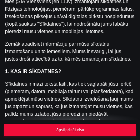
Mēs (SIA Viensviens jeb 11.lv) izmantojam sīkdatnes un
līdzīgas tehnoloģijas, piemēram, pārlūkprogrammas failus,
izsekošanas pikseļus un/vai digitālās pirkstu nospiedumus
Šai spēlei nav pieejama demo versija. Lūdzu,
(kopā sauktas "Sīkdatnes"), lai nodrošinātu jums labāku
pieslēdzies, lai spēlētu ar īstu naudu.
pieredzi mūsu vietnēs un mobilajās lietotnēs.
Pieslēgties
Zemāk atradīsiet informāciju par mūsu sīkdatņu
izmantošanu un to iemesliem. Mums ir svarīgi, lai jūs
justos droši attiecībā uz to, kā mēs izmantojam sīkdatnes.
1. KAS IR SĪKDATNES?
Sīkdatnes ir mazi teksta faili, kas tiek saglabāti jūsu ierīcē
(piemēram, datorā, mobilajā tālrunī vai planšetdatorā), kad
apmeklējat mūsu vietnes. Sīkdatņu izvietošana ļauj mums
jūs atpazīt un saprast, kā jūs izmantojat mūsu vietnes, kas
palīdz mums uzlabot jūsu pieredzi un piedāvāt
personalizētu saturu, kas pielāgots jūsu vēlmēm.
Apstiprināt visu
Sīkdatnes var būt pagaidu (tā sauktas "sesijas sīkdatnes")