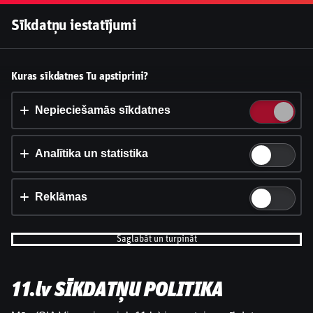
Pieslēgties
Sīkdatņu iestatījumi
Vai pieņemt sīkdatnes?
Kuras sīkdatnes Tu apstiprini?
Šī vietne izmanto 3 dažādu veidu sīkdatnes: obligāti
nepieciešamās, analītikas un statistikas, reklāmas.
Nepieciešamās sīkdatnes
Apstiprināt visu
Analītika un statistika
Iestatījumi un informācija
Reklāmas
Saglabāt un turpināt
11.lv SĪKDATŅU POLITIKA