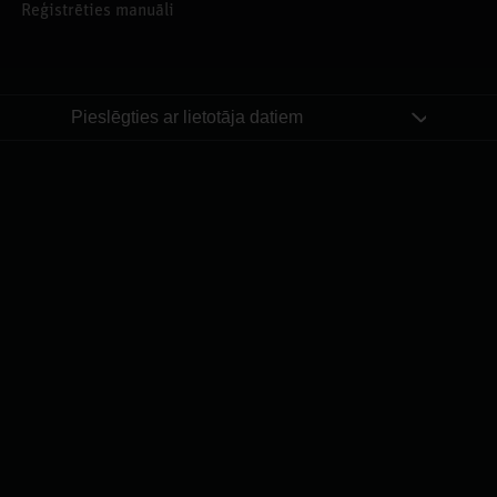
Reģistrēties manuāli
Šai spēlei nav pieejama demo versija. Lūdzu,
Pieslēgties ar lietotāja datiem
pieslēdzies, lai spēlētu ar īstu naudu.
Pieslēgties