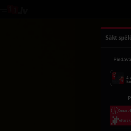
Sākt spēl
Piedāvā
bonus-
4 
Ka
P
Smart-
eParak