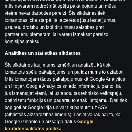
Jāņa Nagla | Jānis Gailītis kopā ar Ģenerāli
mēs nevaram nodrošināt spēļu pakalpojumu un mūsu
by
Dāvis
2026. g. 14. jūl.
vietne nevar darboties pareizi. Šīs sīkdatnes tiek
izmantotas, cita starpā, lai atcerētos jūsu iestatījumus,
uzturētu drošību un izpildītu mūsu saistības pret
Ģenerālis ar Jurģi Kalnu | Pasaules Kauss futbolā 202
by
Dāvis
partneriem, piemēram, lai varētu izmaksāt pareizo
2026. g. 17. jūn.
komisijas maksu.
Ģenerālis ar Žani Peineru | Latvijas Basketbola Apskat
Analītikas un statistikas sīkdatnes
by
Dāvis
2026. g. 17. jūn.
Šīs sīkdatnes ļauj mums izmērīt un analizēt, kā tiek
izmantots spēļu pakalpojums, un palīdz mums to uzlabot.
Ekspresintervija | Lauris Dārziņš pirms ceturtdaļfināla
Mēs izmantojam tādus pakalpojumus kā Google Analytics
by
Dāvis
2026. g. 17. jūn.
un Hotjar. Google Analytics sniedz informāciju par to, kā
jūs izmantojat vietni, lai uzlabotu tās tehnisko veiktspēju,
optimizētu funkcijas un padarītu to ērtāk lietojamu. Dati tiek
Boksa Nagla | Sandis Kleins un Valdis Valters
by
Dāvis
kopīgoti ar Google Īrijā un var tikt pārsūtīti uz ASV
2026. g. 9. jūn.
(atbilstošs aizsardzības līmenis). Lasiet vairāk par to, kā
Google izmanto un aizsargā datus
Google
Kategorijas
konfidencialitātes politikā
.