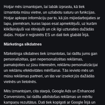
INTERVIJAS
Hotjar mēs izmantojam, lai labāk izprastu, kā tiek
izmantota mūsu vietne, un uzlabotu saturu un funkcijas.
Аtpakaļ
Hotjar apkopo informāciju par to, kā jūs mijiedarbojaties ar
lapu, piemēram, kuras lapas esat apmeklējuši, uz kurām
klikšķinājuši vai ritinājuši un cik ilgi uzturaties dažādās
daļās. Hotjar ir reģistrēts ES un dati tiek glabāti Īrijā.
Mārketinga sīkdatnes
Mārketinga sīkdatnes tiek izmantotas, lai rādītu jums gan
personalizētas, gan nepersonalizētas reklāmas,
pamatojoties uz jūsu interesēm, reklāmu personalizācijai
un reklāmu efektivitātes mērīšanai. Tās ievieto mēs un
mūsu reklāmas partneri, un tās var izsekot jūs dažādās
vietnēs un lietotnēs.
Mēs izmantojam, cita starpā, Google Ads un Enhanced
Conversions, lai rādītu atbilstošas reklāmas un mērītu
Lietošanas noteikumi
Palīdzības dienests
kampaņu rezultātus. Dati tiek kopīgoti ar Google Īrijā un
Spēlē atbildīgi
Affiliates
Par mums
Karjera