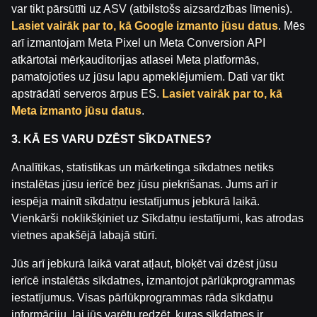
var tikt pārsūtīti uz ASV (atbilstošs aizsardzības līmenis).
Medijiem
Sīkdatņu iestatījumi
Lasiet vairāk par to, kā Google izmanto jūsu datus
. Mēs
arī izmantojam Meta Pixel un Meta Conversion API
atkārtotai mērķauditorijas atlasei Meta platformās,
pamatojoties uz jūsu lapu apmeklējumiem. Dati var tikt
apstrādāti serveros ārpus ES.
Lasiet vairāk par to, kā
Meta izmanto jūsu datus
.
3. KĀ ES VARU DZĒST SĪKDATNES?
Uzmanību! Azartspēles var izraisīt atkarību!
Analītikas, statistikas un mārketinga sīkdatnes netiks
Spēlēt atļauts tikai no 18 gadu vecuma.
Lūdzam
instalētas jūsu ierīcē bez jūsu piekrišanas. Jums arī ir
spēlēt atbildīgi.
iespēja mainīt sīkdatņu iestatījumus jebkurā laikā.
Vienkārši noklikšķiniet uz Sīkdatņu iestatījumi, kas atrodas
Licences īpašnieks: SIA Viensviens, Dzirnavu iela 39-8,
vietnes apakšējā labajā stūrī.
LV-1010 Rīga.
Licences numurs: A-67, TI-04.
Jūs arī jebkurā laikā varat atļaut, bloķēt vai dzēst jūsu
Licencētājs:
Izložu un Azartspēļu Uzraudzības
ierīcē instalētās sīkdatnes, izmantojot pārlūkprogrammas
Inspekcija (IAUI).
iestatījumus. Visas pārlūkprogrammas rāda sīkdatņu
informāciju, lai jūs varētu redzēt, kuras sīkdatnes ir