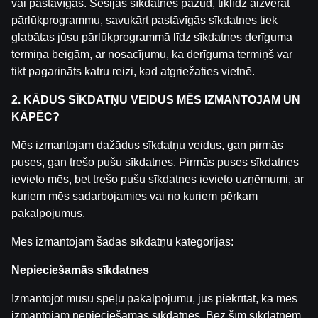
vai pastāvīgas. Sesijas sīkdatnes pazūd, tiklīdz aizverat
Saistītās ziņas
pārlūkprogrammu, savukārt pastāvīgās sīkdatnes tiek
WRC Igaunijas Rallija otrā diena | Intervijas
glabātas jūsu pārlūkprogrammā līdz sīkdatnes derīguma
by
Dāvis
2026. g. 23. jūl.
termiņa beigām, ar nosacījumu, ka derīguma termiņš var
tikt pagarināts katru reizi, kad atgriežaties vietnē.
WRC Igaunijas Rallija pirmā diena | Intervijas
2. KĀDUS SĪKDATŅU VEIDUS MĒS IZMANTOJAM UN
by
Dāvis
2026. g. 23. jūl.
KĀPĒC?
Mēs izmantojam dažādus sīkdatņu veidus, gan pirmās
Ģenerālis ar Jurģi Kalnu | Pasaules Kauss 2026 Play-of
puses, gan trešo pušu sīkdatnes. Pirmās puses sīkdatnes
by
Dāvis
2026. g. 14. jūl.
ievieto mēs, bet trešo pušu sīkdatnes ievieto uzņēmumi, ar
kuriem mēs sadarbojamies vai no kuriem pērkam
Maksims Širokovs ar Ģenerāli | Hokeja Nagla
pakalpojumus.
by
Dāvis
2026. g. 14. jūl.
Mēs izmantojam šādas sīkdatņu kategorijas:
Ģenerālis ar Žani Peineru | Basketbola Apskats
Nepieciešamās sīkdatnes
by
Dāvis
2026. g. 14. jūl.
Izmantojot mūsu spēļu pakalpojumu, jūs piekrītat, ka mēs
izmantojam nepieciešamās sīkdatnes. Bez šīm sīkdatnēm