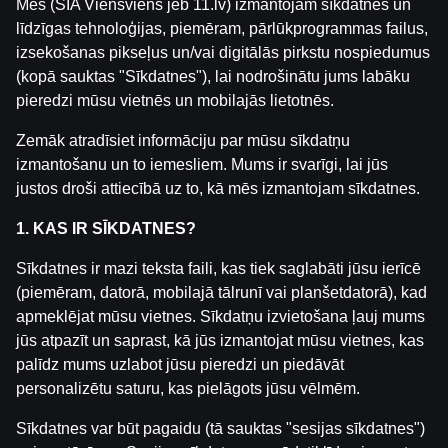
Mēs (SIA Viensviens jeb 11.lv) izmantojam sīkdatnes un
līdzīgas tehnoloģijas, piemēram, pārlūkprogrammas failus,
izsekošanas pikseļus un/vai digitālās pirkstu nospiedumus
(kopā sauktas "Sīkdatnes"), lai nodrošinātu jums labāku
pieredzi mūsu vietnēs un mobilajās lietotnēs.
Zemāk atradīsiet informāciju par mūsu sīkdatņu
izmantošanu un to iemesliem. Mums ir svarīgi, lai jūs
justos droši attiecībā uz to, kā mēs izmantojam sīkdatnes.
https://youtu.be/57GKqY1Vnns
1. KAS IR SĪKDATNES?
Pasaules čempionātā hokejā aizvadītajas jau četras
Sīkdatnes ir mazi teksta faili, kas tiek saglabāti jūsu ierīcē
spēles. Ģenerālis šodien uz interviju aicinājis Latvijas
(piemēram, datorā, mobilajā tālrunī vai planšetdatorā), kad
izlases galvenā trenera asistenu- Lauri Dārziņu. Laur
apmeklējat mūsu vietnes. Sīkdatņu izvietošana ļauj mums
atklās komandas noskaņojumu, Ābola pievienošanos
jūs atpazīt un saprast, kā jūs izmantojat mūsu vietnes, kas
un izlases gatavību cīņai par ceturtdaļfinālu.
palīdz mums uzlabot jūsu pieredzi un piedāvāt
personalizētu saturu, kas pielāgots jūsu vēlmēm.
Sīkdatnes var būt pagaidu (tā sauktas "sesijas sīkdatnes")