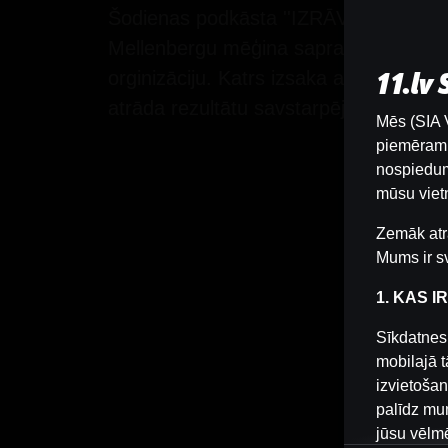
Šodienas podkāsta ''IZRĀVIENS'' 71.
Mellenbergu mēģina saprast iemeslu Dž
orginizāciju. Katrs izsaka arī savas p
11.lv
atrāda rezultātu savstarpējā likmju spē
Mēs (SIA V
piemēram, 
nospiedum
mūsu vietn
Zemāk atr
Mums ir sv
1. KAS I
Sīkdatnes 
mobilajā t
izvietošan
palīdz mum
jūsu vēlm