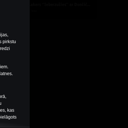
IZRĀVIENS #72 | Lakers ‘’Ieberzušies’’ ar Dončiču, Mavericks Sazvērestība un All-Star Nedēļas nogale
y
Dāvis
2025. g. 13. febr.
ijas
ijas,
 pirkstu
redzi
iem.
datnes.
orā,
u
nes, kas
pielāgots