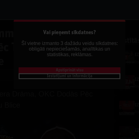
mmija Batlera
Vai pieņemt sīkdatnes?
Saistītā
Šī vietne izmanto 3 dažādu veidu sīkdatnes:
c Titula un Danku
obligāti nepieciešamās, analītikas un
statistikas, reklāmas.
I
e
b
Apstiprināt visu
Dalīties
Iestatījumi un informācija
b
lera Drāma, OKC Dodās Pēc
 Blice
b
b