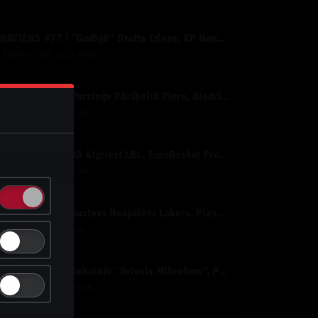
IZRĀVIENS #77 | ‘’Godīgā’’ Drafta Izloze, KP Nenosakamā Slimība un Līderu apdedzināšanās
y
Dāvis
2025. g. 20. maijs
IZRĀVIENS #76 | Porziņģa Pāršķeltā Piere, Biedriņa Atvadu Spēle un NBA PLAY-OFF’i
y
Dāvis
2025. g. 29. apr.
IZRĀVIENS #75 | Kā Atgriezt LBL, EuroBasket Prognozes un NBA Izslēgšanas Spēles
y
Dāvis
2025. g. 25. apr.
IZRĀVIENS #74 | Gustavs Nespēlētu Lakers, Playoff Nepatīkamie Pāri un "Nepatīkamie" Jautājumi
y
Dāvis
2025. g. 1. apr.
IZRĀVIENS #73 | Sekotāju ‘’Brīvais Mikrofons’’, Porziņģa Izcilais Sniegums un Eirolīgas Likmes
y
Dāvis
2025. g. 4. marts