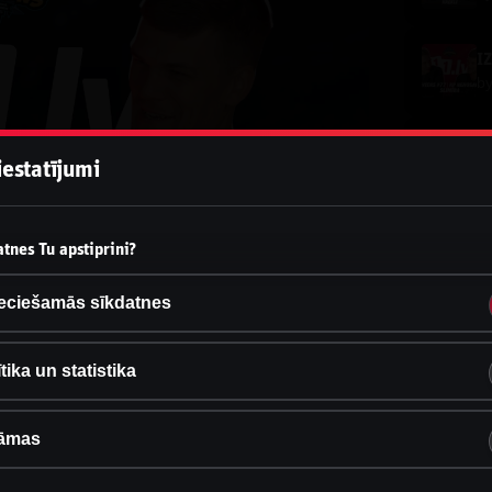
b
iestatījumi
b
tnes Tu apstiprini?
b
eciešamās sīkdatnes
b
tika un statistika
=NSm9WVIknAQ
āmas
b
.uz/izraaviensIG
.uz/izravienswhatsapp