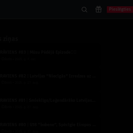
Pieslēgties
s ziņas
ZRĀVIENS #83 | Mūsu Pēdējā Epizode✌🏽
y
Dāvis
2025. g. 7. okt.
IZRĀVIENS #82 | Latvijas "Niecīgās" Izredzes uz Medaļām un Kāpēc Serbija Šogad Dominēs?
y
Dāvis
2025. g. 27. aug.
IZRĀVIENS #81 | Smieklīgo/Leģendārāko Latvijas Basketbola Video TOPS
y
Dāvis
2025. g. 27. aug.
IZRĀVIENS #80 | U18 "bobene", Spēcīgie Eiropas Čempionāta Konkurenti un Derību Krekli
y
Dāvis
2025. g. 27. aug.