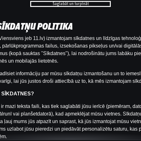
Saglabāt un turpināt
 epizodē Rihards Mednis ar Gustavu
b
immija Batlera naidam pret ‘’Heat’’
rognozes par konferenču finālistiem un
 SĪKDATŅU POLITIKA
lē ‘’Centneru cīņas’’.
Kategor
iensviens jeb 11.lv) izmantojam sīkdatnes un līdzīgas tehnoloģ
IZRĀVIENS
pārlūkprogrammas failus, izsekošanas pikseļus un/vai digitālās
us (kopā sauktas "Sīkdatnes"), lai nodrošinātu jums labāku pie
ēs un mobilajās lietotnēs.
Аtpakaļ
adīsiet informāciju par mūsu sīkdatņu izmantošanu un to iemesl
arīgi, lai jūs justos droši attiecībā uz to, kā mēs izmantojam sīk
R SĪKDATNES?
ir mazi teksta faili, kas tiek saglabāti jūsu ierīcē (piemēram, dat
ālrunī vai planšetdatorā), kad apmeklējat mūsu vietnes. Sīkdatņ
a ļauj mums jūs atpazīt un saprast, kā jūs izmantojat mūsu viet
s uzlabot jūsu pieredzi un piedāvāt personalizētu saturu, kas 
ēm.