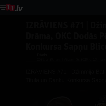
IZRĀVIENS #71 | Dži
Drāma, OKC Dodās Pē
Konkursa Sapņu Blic
Dāvis
Dāvis
|
2025. g. 29. janv.
Atjaunināts
2026. g. 13. maijs
IZRĀVIENS #71 | Džimmija Bat
Titula un Danku Konkursa Sapņu