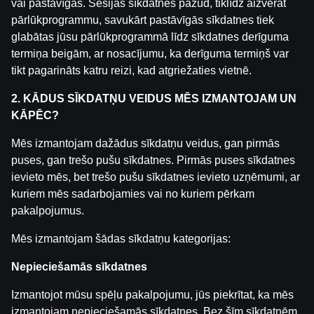
vai pastāvīgas. Sesijas sīkdatnes pazūd, tiklīdz aizverat
by
Dāvis
2025. g. 25. marts
pārlūkprogrammu, savukārt pastāvīgās sīkdatnes tiek
glabātas jūsu pārlūkprogrammā līdz sīkdatnes derīguma
termiņa beigām, ar nosacījumu, ka derīguma termiņš var
UFC 313 | PEREIRA VS. ANKALAEV| Podkāsts ''1.RAUND
tikt pagarināts katru reizi, kad atgriežaties vietnē.
by
Dāvis
2025. g. 13. marts
2. KĀDUS SĪKDATŅU VEIDUS MĒS IZMANTOJAM UN
BETERBIEV vs BIVOL 2 | Podkāsts ''1.RAUNDS''
KĀPĒC?
by
Dāvis
2025. g. 24. febr.
Mēs izmantojam dažādus sīkdatņu veidus, gan pirmās
puses, gan trešo pušu sīkdatnes. Pirmās puses sīkdatnes
UFC 311 | MAKHACHEV vs. TSARUKYAN 2 | Podkāsts ''1
ievieto mēs, bet trešo pušu sīkdatnes ievieto uzņēmumi, ar
by
Dāvis
2025. g. 29. janv.
kuriem mēs sadarbojamies vai no kuriem pērkam
pakalpojumus.
UFC FIGHT NIGHT | ADESANYA vs IMAVOV | Podkāsts '
Mēs izmantojam šādas sīkdatņu kategorijas:
by
Dāvis
2025. g. 31. janv.
Nepieciešamās sīkdatnes
Kategorijas
Izmantojot mūsu spēļu pakalpojumu, jūs piekrītat, ka mēs
izmantojam nepieciešamās sīkdatnes. Bez šīm sīkdatnēm