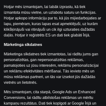
Medijiem
Sīkdatņu iestatījumi
Hotjar mēs izmantojam, lai labāk izprastu, kā tiek
izmantota mūsu vietne, un uzlabotu saturu un funkcijas.
Hotjar apkopo informāciju par to, kā jūs mijiedarbojaties ar
lapu, piemēram, kuras lapas esat apmeklējuši, uz kurām
klikšķinājuši vai ritinājuši un cik ilgi uzturaties dažādās
daļās. Hotjar ir reģistrēts ES un dati tiek glabāti Īrijā.
Mārketinga sīkdatnes
Uzmanību! Azartspēles var izraisīt atkarību!
Mārketinga sīkdatnes tiek izmantotas, lai rādītu jums gan
Spēlēt atļauts tikai no 18 gadu vecuma.
Lūdzam
personalizētas, gan nepersonalizētas reklāmas,
spēlēt atbildīgi.
pamatojoties uz jūsu interesēm, reklāmu personalizācijai
Licences īpašnieks: SIA Viensviens, Dzirnavu iela 39-8,
un reklāmu efektivitātes mērīšanai. Tās ievieto mēs un
LV-1010 Rīga.
mūsu reklāmas partneri, un tās var izsekot jūs dažādās
Licences numurs: A-67, TI-04.
vietnēs un lietotnēs.
Licencētājs:
Izložu un Azartspēļu Uzraudzības
Inspekcija (IAUI).
Mēs izmantojam, cita starpā, Google Ads un Enhanced
Conversions, lai rādītu atbilstošas reklāmas un mērītu
kampaņu rezultātus. Dati tiek kopīgoti ar Google Īrijā un