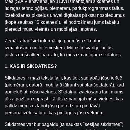
Mēs (SIA Viensviens jeb 11.lv) izmantojam sīkdatnes un
līdzīgas tehnoloģijas, piemēram, pārlūkprogrammas failus,
izsekošanas pikseļus un/vai digitālās pirkstu nospiedumus
(kopā sauktas "Sīkdatnes"), lai nodrošinātu jums labāku
pieredzi mūsu vietnēs un mobilajās lietotnēs.
Zemāk atradīsiet informāciju par mūsu sīkdatņu
izmantošanu un to iemesliem. Mums ir svarīgi, lai jūs
justos droši attiecībā uz to, kā mēs izmantojam sīkdatnes.
https://youtu.be/bdpyrOST8xo
1. KAS IR SĪKDATNES?
Jaunākajā podkāsta ''1.RAUNDS'' raidījumā Jānis Ei
Sīkdatnes ir mazi teksta faili, kas tiek saglabāti jūsu ierīcē
ar Juri Mūrmani atskatīsies uz pagājušajiem cīņu šov
(piemēram, datorā, mobilajā tālrunī vai planšetdatorā), kad
prognozēs UFC Fight night cīņu šova iznākumus.
apmeklējat mūsu vietnes. Sīkdatņu izvietošana ļauj mums
jūs atpazīt un saprast, kā jūs izmantojat mūsu vietnes, kas
palīdz mums uzlabot jūsu pieredzi un piedāvāt
personalizētu saturu, kas pielāgots jūsu vēlmēm.
Saistītās ziņas
Sīkdatnes var būt pagaidu (tā sauktas "sesijas sīkdatnes")
UFC | EDWARDS VS. BRADY| Podkāsts ''1.RAUNDS''