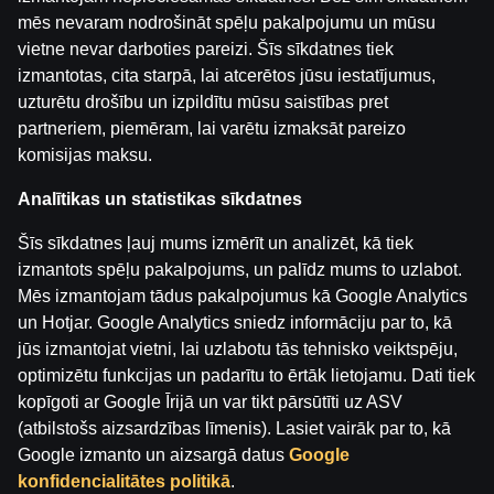
1. RAUNDS
mēs nevaram nodrošināt spēļu pakalpojumu un mūsu
vietne nevar darboties pareizi. Šīs sīkdatnes tiek
Аtpakaļ
izmantotas, cita starpā, lai atcerētos jūsu iestatījumus,
uzturētu drošību un izpildītu mūsu saistības pret
partneriem, piemēram, lai varētu izmaksāt pareizo
komisijas maksu.
Analītikas un statistikas sīkdatnes
Šīs sīkdatnes ļauj mums izmērīt un analizēt, kā tiek
izmantots spēļu pakalpojums, un palīdz mums to uzlabot.
Mēs izmantojam tādus pakalpojumus kā Google Analytics
un Hotjar. Google Analytics sniedz informāciju par to, kā
jūs izmantojat vietni, lai uzlabotu tās tehnisko veiktspēju,
optimizētu funkcijas un padarītu to ērtāk lietojamu. Dati tiek
kopīgoti ar Google Īrijā un var tikt pārsūtīti uz ASV
(atbilstošs aizsardzības līmenis). Lasiet vairāk par to, kā
Lietošanas noteikumi
Palīdzības dienests
Google izmanto un aizsargā datus
Google
Spēlē atbildīgi
Affiliates
Par mums
Karjera
konfidencialitātes politikā
.