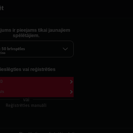
ēt
b
jums ir pieejams tikai jaunajiem
spēlētājiem.
Kategor
program
x 50 brīvspēles
zino
1. RAUNDS
ieslēgties vai reģistrēties
Аtpakaļ
ID
sts
jumā Jānis Eisaks kopā ar Juri
vai
 cīņu šoviem. Kā arī prognozēs UFC
Reģistrēties manuāli