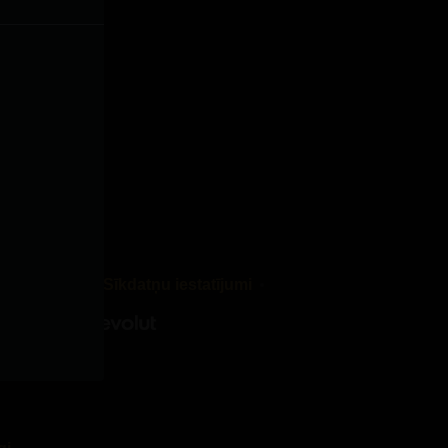
Medijiem
Sīkdatņu iestatījumi