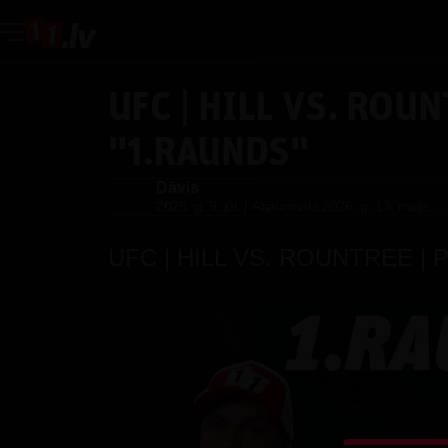
UFC | HILL VS. ROUN
''1.RAUNDS''
Dāvis
Dāvis
|
2025. g. 9. jūl.
Atjaunināts
2026. g. 13. maijs
UFC | HILL VS. ROUNTREE | Po