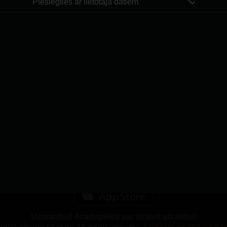
Pieslēgties ar lietotāja datiem
dienests
Spēlē atbildīgi
Affiliates
Par mums
Karjera
Uzmanību! Azartspēles var izraisīt atkarību!