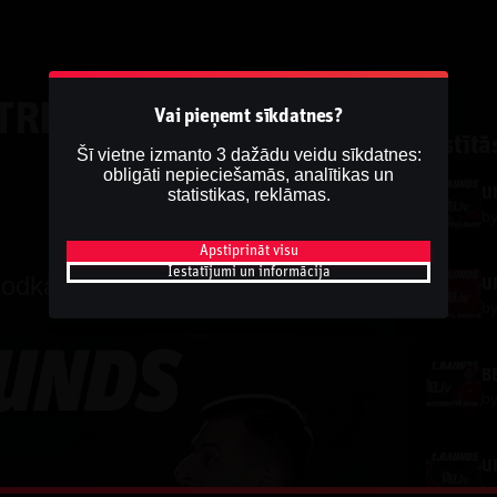
TREE | Podkāsts
Vai pieņemt sīkdatnes?
Saistītā
Šī vietne izmanto 3 dažādu veidu sīkdatnes:
obligāti nepieciešamās, analītikas un
statistikas, reklāmas.
U
b
Dalīties
Apstiprināt visu
Iestatījumi un informācija
dkāsts ''1.RAUNDS''
b
BE
b
b