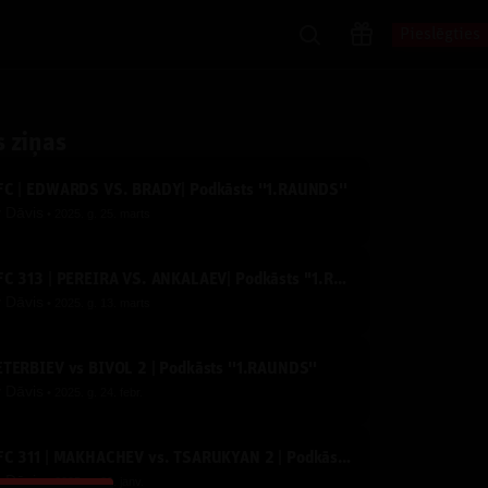
Pieslēgties
s ziņas
FC | EDWARDS VS. BRADY| Podkāsts ''1.RAUNDS''
y
Dāvis
2025. g. 25. marts
UFC 313 | PEREIRA VS. ANKALAEV| Podkāsts ''1.RAUNDS''
y
Dāvis
2025. g. 13. marts
TERBIEV vs BIVOL 2 | Podkāsts ''1.RAUNDS''
y
Dāvis
2025. g. 24. febr.
UFC 311 | MAKHACHEV vs. TSARUKYAN 2 | Podkāsts ''1.RAUNDS''
y
Dāvis
2025. g. 29. janv.