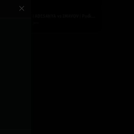
UFC FIGHT NIGHT | ADESANYA vs IMAVOV | Podkāsts ''1.RAUNDS''
y
Dāvis
2025. g. 31. janv.
ijas