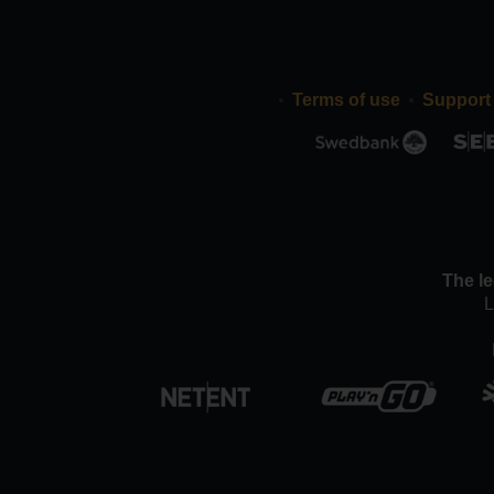
Terms of use
Support
The le
L