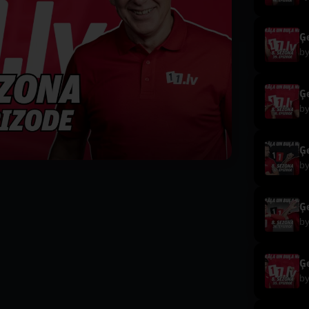
Ģe
b
Ģe
b
Ģe
b
Ģe
b
Ģe
b