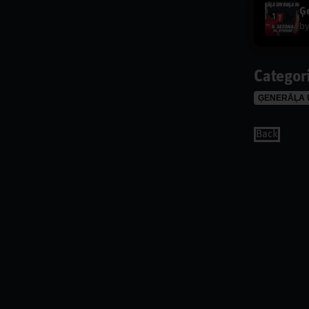
Ģe
b
Categor
ĢENERĀĻA 
Back