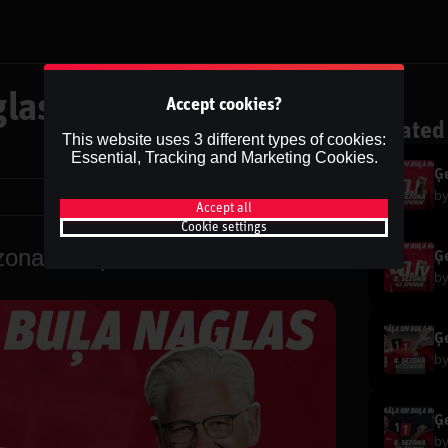
las | 7.Sezona
Accept cookies?
Related
This website uses 3 different types of cookies:
Essential, Tracking and Marketing Cookies.
Ģe
b
Share
Accept all
Cookie settings
zona 21.Epizode
Ģe
b
Ģe
b
Ģe
b