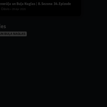
nerāļa un Buļa Naglas | 8.Sezona 34.Epizode
y
Dāvis
28 Apr 2026
ies
UN BUĻA NAGLAS