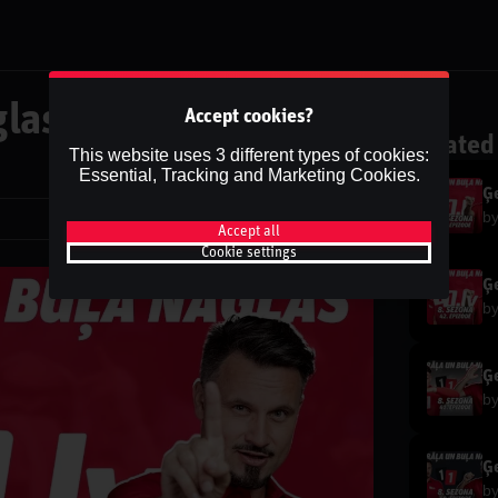
las | 8.Sezona
Accept cookies?
Related
This website uses 3 different types of cookies:
Essential, Tracking and Marketing Cookies.
Ģe
b
Share
Accept all
Cookie settings
Ģe
b
Ģe
b
Ģe
b