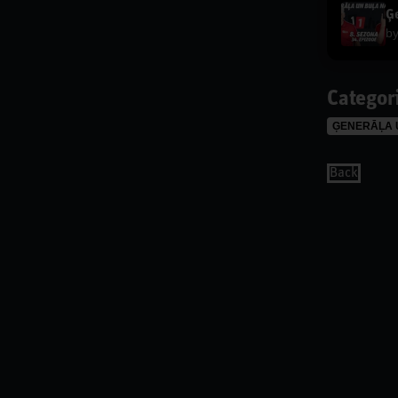
Ģe
b
Categor
ĢENERĀĻA 
Back