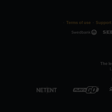
Terms of use
Support
The le
L