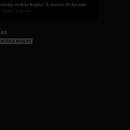
nerāļa un Buļa Naglas | 8.Sezona 34.Epizode
y
Dāvis
28 Apr 2026
ies
UN BUĻA NAGLAS