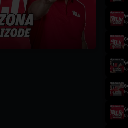
Ģe
b
Ģe
b
Ģe
b
Ģe
b
Ģe
b