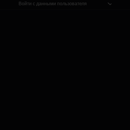
Войти с данными пользователя
Money Plane
Slingo Pawn Shop
Candy Monster Buy 
НОВОЕ
НОВОЕ
НОВОЕ
EXCLUSIVE
Показать больше
В ТРЕНДЕ