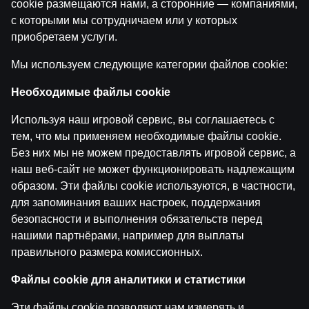
cookie размещаются нами, а сторонние — компаниями,
с которыми мы сотрудничаем или у которых
Boksa Nagla | Sandis Kleins un Valdis Valters
приобретаем услуги.
by
Dāvis
9 июн. 2026 г.
Мы используем следующие категории файлов cookie:
Категории
Необходимые файлы cookie
Используя наш игровой сервис, вы соглашаетесь с
тем, что мы применяем необходимые файлы cookie.
Назад
Без них мы не можем предоставлять игровой сервис, а
наш веб-сайт не может функционировать надлежащим
образом. Эти файлы cookie используются, в частности,
для запоминания ваших настроек, поддержания
безопасности и выполнения обязательств перед
нашими партнёрами, например для выплаты
правильного размера комиссионных.
Файлы cookie для аналитики и статистики
Эти файлы cookie позволяют нам измерять и