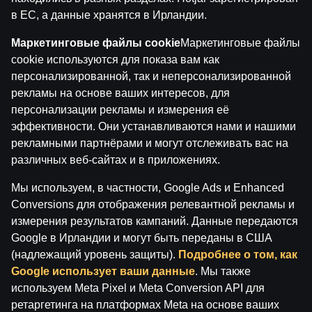
играй ответственно.
в ЕС, а данные хранятся в Ирландии.
Лицензиат: SIA Viensviens, Dzirnavu iela 39-8, LV-1010
Маркетинговые файлы cookie
Маркетинговые файлы
Rīga.
cookie используются для показа вам как
Номер лицензии: A-67, TI-04.
персонализированной, так и неперсонализированной
Лицензиар:
Izložu un Azartspēļu Uzraudzības
рекламы на основе ваших интересов, для
Inspekcija (IAUI).
персонализации рекламы и измерения её
эффективности. Они устанавливаются нами и нашими
рекламными партнёрами и могут отслеживать вас на
различных веб-сайтах и в приложениях.
Мы используем, в частности, Google Ads и Enhanced
Conversions для отображения релевантной рекламы и
измерения результатов кампаний. Данные передаются
Google в Ирландии и могут быть переданы в США
(надлежащий уровень защиты).
Подробнее о том, как
Google использует ваши данные
. Мы также
используем Meta Pixel и Meta Conversion API для
ретаргетинга на платформах Meta на основе ваших