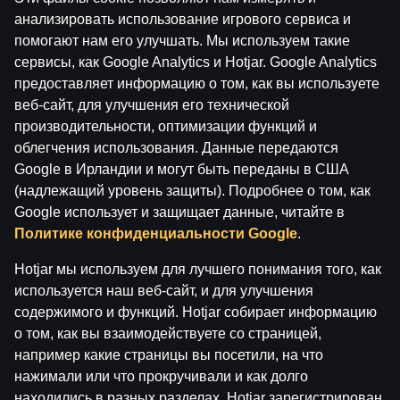
анализировать использование игрового сервиса и
помогают нам его улучшать. Мы используем такие
сервисы, как Google Analytics и Hotjar. Google Analytics
предоставляет информацию о том, как вы используете
Условия использования
Служба поддержки
веб-сайт, для улучшения его технической
Играй ответственно
Филиалы
производительности, оптимизации функций и
О компании Паф
Карьера в Paf
СМИ
облегчения использования. Данные передаются
Google в Ирландии и могут быть переданы в США
Настройки файлов cookie
(надлежащий уровень защиты). Подробнее о том, как
Google использует и защищает данные, читайте в
Политике конфиденциальности Google
.
Hotjar мы используем для лучшего понимания того, как
используется наш веб-сайт, и для улучшения
содержимого и функций. Hotjar собирает информацию
о том, как вы взаимодействуете со страницей,
например какие страницы вы посетили, на что
Внимание! Азартные игры могут вызвать
нажимали или что прокручивали и как долго
зависимость!
находились в разных разделах. Hotjar зарегистрирован
Играть разрешено только с 18 лет.
Пожалуйста,