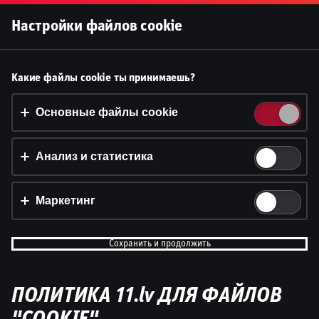
Войти
Настройки файлов cookie
Latvijas Futbola Virslīga 2025 |
Принять файлы cookie?
Какие файлы cookie ты принимаешь?
Edmunds Novickis kopā ar Valdi
На этом веб-сайте используются 3 различных типа
файлов cookie: основные, отслеживающие и
Основные файлы cookie
Valteru
маркетинговые.
Dāvis
Анализ и статистика
13 мар. 2025 г.
Поделитьс
Принять всё
Dāvis
Обновлено
13 мая 2026 г.
Настройки и информация
Маркетинг
Сохранить и продолжить
ПОЛИТИКА 11.lv ДЛЯ ФАЙЛОВ