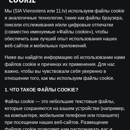
"COOKIE"
Мы (SIA Viensviens или 11.lv) используем файлы cookie
и аналогичные технологии, такие как файлы браузера,
пиксели отслеживания и/или цифровые отпечатки
(совместно именуемые «Файлы cookie»), чтобы
обеспечить вам лучший опыт использования наших
Похожие посты
веб-сайтов и мобильных приложений.
Ниже вы найдёте информацию об использовании нами
WRC Igaunijas Rallija otrā diena | Intervijas
by
Dāvis
файлов cookie и причинах их применения. Для нас
23 июл. 2026 г.
важно, чтобы вы чувствовали себя уверенно в
отношении того, как мы используем файлы cookie.
WRC Igaunijas Rallija pirmā diena | Intervijas
by
Dāvis
23 июл. 2026 г.
1. ЧТО ТАКОЕ ФАЙЛЫ COOKIE?
Файлы cookie — это небольшие текстовые файлы,
Ģenerālis ar Jurģi Kalnu | Pasaules Kauss 2026 Play-of
которые сохраняются на вашем устройстве (например,
by
Dāvis
14 июл. 2026 г.
на компьютере, мобильном телефоне или планшете)
при посещении наших веб-сайтов. Размещение
файлов cookie позволяет нам распознавать вас и
Maksims Širokovs ar Ģenerāli | Hokeja Nagla