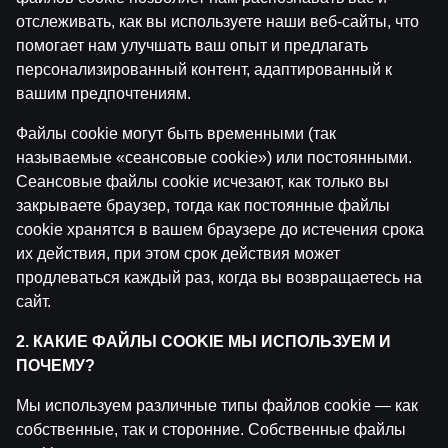
by
Dāvis
14 июл. 2026 г.
отслеживать, как вы используете наши веб-сайты, что
помогает нам улучшать ваш опыт и предлагать
персонализированный контент, адаптированный к
Ģenerālis ar Žani Peineru | Basketbola Apskats
вашим предпочтениям.
by
Dāvis
14 июл. 2026 г.
Файлы cookie могут быть временными (так
называемые «сеансовые cookie») или постоянными.
Jāņa Nagla | Jānis Gailītis kopā ar Ģenerāli
Сеансовые файлы cookie исчезают, как только вы
by
Dāvis
14 июл. 2026 г.
закрываете браузер, тогда как постоянные файлы
cookie хранятся в вашем браузере до истечения срока
Ģenerālis ar Jurģi Kalnu | Pasaules Kauss futbolā 202
их действия, при этом срок действия может
by
Dāvis
17 июн. 2026 г.
продлеваться каждый раз, когда вы возвращаетесь на
сайт.
Ģenerālis ar Žani Peineru | Latvijas Basketbola Apskat
2. КАКИЕ ФАЙЛЫ COOKIE МЫ ИСПОЛЬЗУЕМ И
by
Dāvis
17 июн. 2026 г.
ПОЧЕМУ?
Мы используем различные типы файлов cookie — как
Ekspresintervija | Lauris Dārziņš pirms ceturtdaļfināla
by
Dāvis
собственные, так и сторонние. Собственные файлы
17 июн. 2026 г.