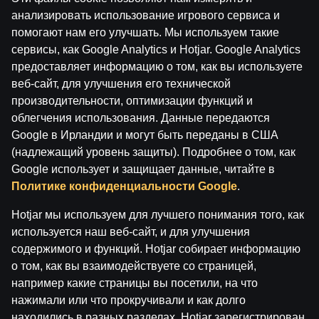
анализировать использование игрового сервиса и
помогают нам его улучшать. Мы используем такие
сервисы, как Google Analytics и Hotjar. Google Analytics
Условия использования
Служба поддержки
предоставляет информацию о том, как вы используете
Играй ответственно
Филиалы
веб-сайт, для улучшения его технической
О компании Паф
Карьера в Paf
СМИ
производительности, оптимизации функций и
Настройки файлов cookie
облегчения использования. Данные передаются
Google в Ирландии и могут быть переданы в США
(надлежащий уровень защиты). Подробнее о том, как
Google использует и защищает данные, читайте в
Политике конфиденциальности Google
.
Hotjar мы используем для лучшего понимания того, как
используется наш веб-сайт, и для улучшения
содержимого и функций. Hotjar собирает информацию
Внимание! Азартные игры могут вызвать
о том, как вы взаимодействуете со страницей,
зависимость!
например какие страницы вы посетили, на что
Играть разрешено только с 18 лет.
Пожалуйста,
нажимали или что прокручивали и как долго
играй ответственно.
находились в разных разделах. Hotjar зарегистрирован