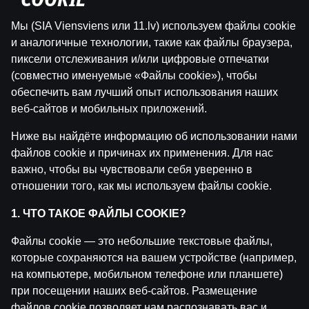
"COOKIE"
Мы (SIA Viensviens или 11.lv) используем файлы cookie
и аналогичные технологии, такие как файлы браузера,
пиксели отслеживания и/или цифровые отпечатки
(совместно именуемые «Файлы cookie»), чтобы
Похожие посты
обеспечить вам лучший опыт использования наших
веб-сайтов и мобильных приложений.
WRC Igaunijas Rallija otrā diena | Intervijas
by
Dāvis
23 июл. 2026 г.
Ниже вы найдёте информацию об использовании нами
файлов cookie и причинах их применения. Для нас
важно, чтобы вы чувствовали себя уверенно в
WRC Igaunijas Rallija pirmā diena | Intervijas
by
Dāvis
23 июл. 2026 г.
отношении того, как мы используем файлы cookie.
1. ЧТО ТАКОЕ ФАЙЛЫ COOKIE?
Ģenerālis ar Jurģi Kalnu | Pasaules Kauss 2026 Play-of
by
Dāvis
Файлы cookie — это небольшие текстовые файлы,
14 июл. 2026 г.
которые сохраняются на вашем устройстве (например,
на компьютере, мобильном телефоне или планшете)
Maksims Širokovs ar Ģenerāli | Hokeja Nagla
при посещении наших веб-сайтов. Размещение
by
Dāvis
14 июл. 2026 г.
файлов cookie позволяет нам распознавать вас и