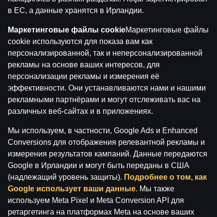
в ЕС, а данные хранятся в Ирландии.
Лицензиат: SIA Viensviens, Dzirnavu iela 39-8, LV-1010
Rīga.
Маркетинговые файлы cookie
Маркетинговые файлы
Номер лицензии: A-67, TI-04.
Лицензиар:
Izložu un Azartspēļu Uzraudzības
cookie используются для показа вам как
Inspekcija (IAUI).
персонализированной, так и неперсонализированной
рекламы на основе ваших интересов, для
персонализации рекламы и измерения её
эффективности. Они устанавливаются нами и нашими
рекламными партнёрами и могут отслеживать вас на
различных веб-сайтах и в приложениях.
Мы используем, в частности, Google Ads и Enhanced
Conversions для отображения релевантной рекламы и
измерения результатов кампаний. Данные передаются
Google в Ирландии и могут быть переданы в США
(надлежащий уровень защиты).
Подробнее о том, как
Google использует ваши данные
. Мы также
используем Meta Pixel и Meta Conversion API для
ретаргетинга на платформах Meta на основе ваших