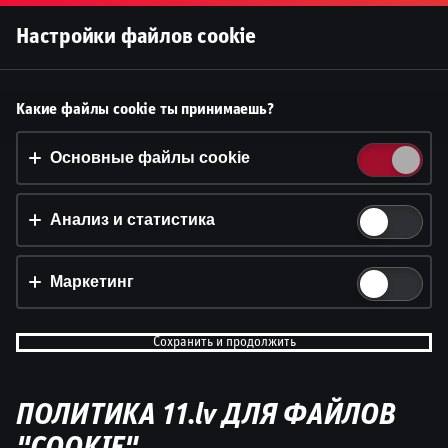
Войти
Настройки файлов cookie
Ģenerālis vs Aldis Putniņš | F1
Принять файлы cookie?
Какие файлы cookie ты принимаешь?
2025. gada sezona| Podkāsts
На этом веб-сайте используются 3 различных типа
файлов cookie: основные, отслеживающие и
Основные файлы cookie
Dāvis
маркетинговые.
13 мар. 2025 г.
Поделитьс
Dāvis
Обновлено
13 мая 2026 г.
Анализ и статистика
Принять всё
Настройки и информация
Маркетинг
Сохранить и продолжить
ПОЛИТИКА 11.lv ДЛЯ ФАЙЛОВ