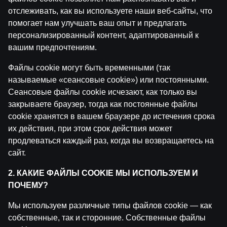
отслеживать, как вы используете наши веб-сайты, что
Ģenerālis ar Žani Peineru | Basketbola Apskats
помогает нам улучшать ваш опыт и предлагать
by
Dāvis
14 июл. 2026 г.
персонализированный контент, адаптированный к
вашим предпочтениям.
Jāņa Nagla | Jānis Gailītis kopā ar Ģenerāli
Файлы cookie могут быть временными (так
by
Dāvis
14 июл. 2026 г.
называемые «сеансовые cookie») или постоянными.
Сеансовые файлы cookie исчезают, как только вы
закрываете браузер, тогда как постоянные файлы
Ģenerālis ar Jurģi Kalnu | Pasaules Kauss futbolā 202
by
Dāvis
cookie хранятся в вашем браузере до истечения срока
17 июн. 2026 г.
их действия, при этом срок действия может
продлеваться каждый раз, когда вы возвращаетесь на
Ģenerālis ar Žani Peineru | Latvijas Basketbola Apskat
сайт.
by
Dāvis
17 июн. 2026 г.
2. КАКИЕ ФАЙЛЫ COOKIE МЫ ИСПОЛЬЗУЕМ И
ПОЧЕМУ?
Ekspresintervija | Lauris Dārziņš pirms ceturtdaļfināla
by
Dāvis
17 июн. 2026 г.
Мы используем различные типы файлов cookie — как
собственные, так и сторонние. Собственные файлы