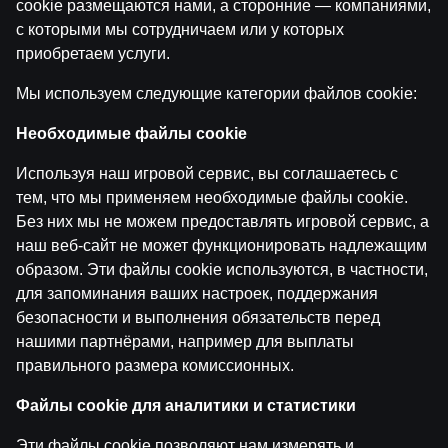
cookie размещаются нами, а сторонние — компаниями,
Boksa Nagla | Sandis Kleins un Valdis Valters
by
Dāvis
9 июн. 2026 г.
с которыми мы сотрудничаем или у которых
приобретаем услуги.
Мы используем следующие категории файлов cookie:
Категории
Необходимые файлы cookie
Используя наш игровой сервис, вы соглашаетесь с
Назад
тем, что мы применяем необходимые файлы cookie.
Без них мы не можем предоставлять игровой сервис, а
наш веб-сайт не может функционировать надлежащим
образом. Эти файлы cookie используются, в частности,
для запоминания ваших настроек, поддержания
безопасности и выполнения обязательств перед
нашими партнёрами, например для выплаты
правильного размера комиссионных.
Файлы cookie для аналитики и статистики
Эти файлы cookie позволяют нам измерять и