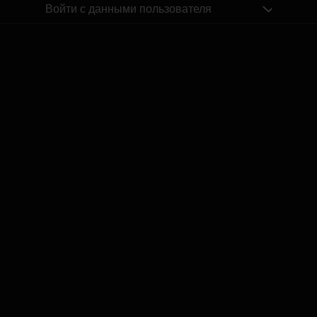
Войти с данными пользователя
Golden Joker Poker
Plink Piñata
Poker Night Slot
Creepy Riches
Choklatz
Origons